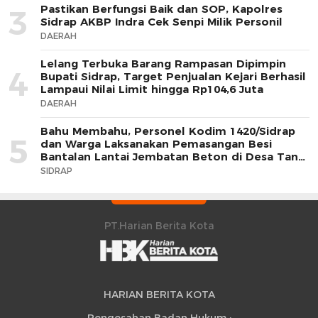
Pastikan Berfungsi Baik dan SOP, Kapolres
3
Sidrap AKBP Indra Cek Senpi Milik Personil
DAERAH
Lelang Terbuka Barang Rampasan Dipimpin
4
Bupati Sidrap, Target Penjualan Kejari Berhasil
Lampaui Nilai Limit hingga Rp104,6 Juta
DAERAH
Bahu Membahu, Personel Kodim 1420/Sidrap
5
dan Warga Laksanakan Pemasangan Besi
Bantalan Lantai Jembatan Beton di Desa Tana
Toro
SIDRAP
PT.Harian Berita Kota
HARIAN BERITA KOTA