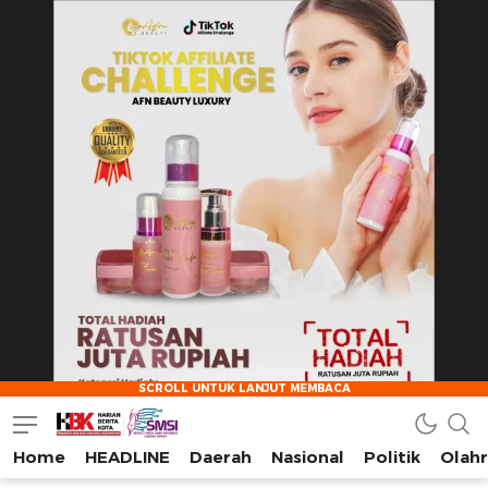
Home
HEADLINE
Daerah
Nasional
Politik
Olah
HarianBeritaKota
Mengabarkan Setiap Detil, Sudut, dan Cerita Kota