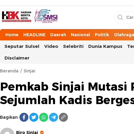
HarianBeritaKota
Mengabarkan Setiap Detil, Sudut, dan Cerita Kota
Home
HEADLINE
Daerah
Nasional
Politik
Olahrag
Seputar Sulsel
Video
Selebriti
Dunia Kampus
Te
Disclaimer
Beranda
Sinjai
Pemkab Sinjai Mutasi 
Sejumlah Kadis Berge
Bagikan:
Biro Sinjai