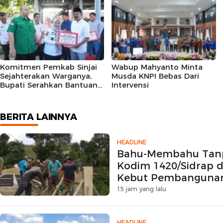
Komitmen Pemkab Sinjai
Wabup Mahyanto Minta
Sejahterakan Warganya,
Musda KNPI Bebas Dari
Bupati Serahkan Bantuan
Intervensi
Alsintan
BERITA LAINNYA
HEADLINE
Bahu-Membahu Tanp
Kodim 1420/Sidrap 
Kebut Pembangunan
Beton
15 jam yang lalu
HEADLINE