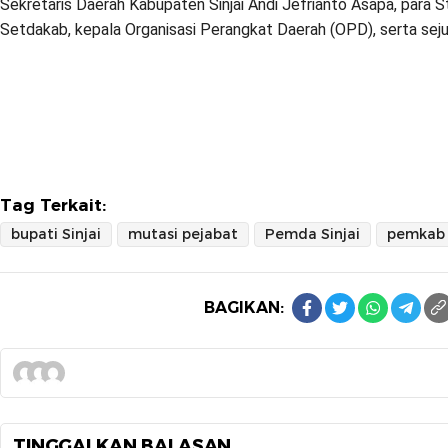
Sekretaris Daerah Kabupaten Sinjai Andi Jefrianto Asapa, para St
Setdakab, kepala Organisasi Perangkat Daerah (OPD), serta seju
Tag Terkait:
bupati Sinjai
mutasi pejabat
Pemda Sinjai
pemkab 
BAGIKAN:
TINGGALKAN BALASAN