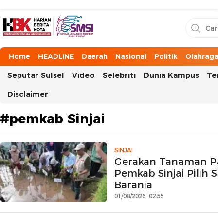
HarianBeritaKota
Mengabarkan Setiap Detil, Sudut, dan Cerita Kota
Home
HEADLINE
Daerah
Nasional
Politik
Olahrag
Seputar Sulsel
Video
Selebriti
Dunia Kampus
Te
Disclaimer
#pemkab Sinjai
SINJAI
Gerakan Tanaman Pa
Pemkab Sinjai Pilih 
Barania
01/08/2026, 02:55