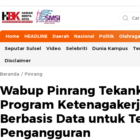
HarianBeritaKota
Mengabarkan Setiap Detil, Sudut, dan Cerita Kota
Home
HEADLINE
Daerah
Nasional
Politik
Olahrag
Seputar Sulsel
Video
Selebriti
Dunia Kampus
Te
Disclaimer
Beranda
Pinrang
Wabup Pinrang Tekan
Program Ketenagaker
Berbasis Data untuk T
Pengangguran