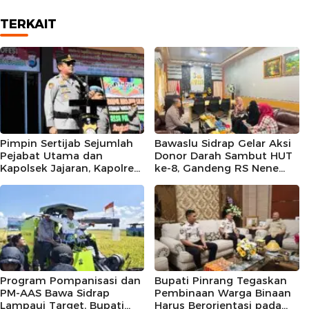
TERKAIT
Pimpin Sertijab Sejumlah
Bawaslu Sidrap Gelar Aksi
Pejabat Utama dan
Donor Darah Sambut HUT
Kapolsek Jajaran, Kapolres
ke-8, Gandeng RS Nene
Barru Harap Perkuat
Mallomo dan Polres
Kinerja Organisasi
Program Pompanisasi dan
Bupati Pinrang Tegaskan
PM-AAS Bawa Sidrap
Pembinaan Warga Binaan
Lampaui Target, Bupati
Harus Berorientasi pada