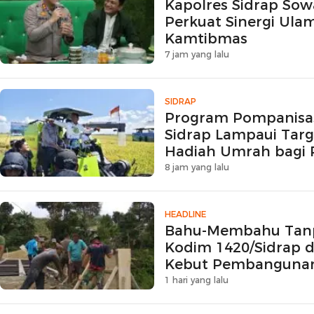
Kapolres Sidrap Sow
Perkuat Sinergi Ulam
Kamtibmas
7 jam yang lalu
SIDRAP
Program Pompanisa
Sidrap Lampaui Targ
Hadiah Umrah bagi P
8 jam yang lalu
HEADLINE
Bahu-Membahu Tanp
Kodim 1420/Sidrap 
Kebut Pembangunan
Beton
1 hari yang lalu