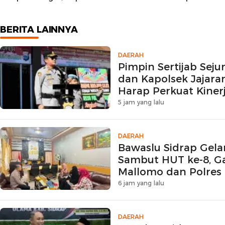
Siapkan Hadiah Umrah
Reintegrasi Sosial
bagi Petani Berprestasi
BERITA LAINNYA
DAERAH
Pimpin Sertijab Sej
dan Kapolsek Jajaran
Harap Perkuat Kinerj
5 jam yang lalu
DAERAH
Bawaslu Sidrap Gela
Sambut HUT ke-8, 
Mallomo dan Polres
6 jam yang lalu
DAERAH