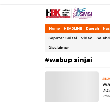
HarianBeritaKota
Mengabarkan Setiap Detil, Sudut, da
Home
HEADLINE
Daerah
Nas
Seputar Sulsel
Video
Selebri
Disclaimer
#wabup sinjai
SINJ
Wa
20
27/07