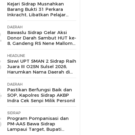
1
Kejari Sidrap Musnahkan
Barang Bukti 31 Perkara
Inkracht, Libatkan Pelajar
untuk Edukasi Bahaya
Narkoba
DAERAH
2
Bawaslu Sidrap Gelar Aksi
Donor Darah Sambut HUT ke-
8, Gandeng RS Nene Mallomo
dan Polres
HEADLINE
3
Siswi UPT SMAN 2 Sidrap Raih
Juara III O2SN Sulsel 2026,
Harumkan Nama Daerah di
Cabang Renang
DAERAH
4
Pastikan Berfungsi Baik dan
SOP, Kapolres Sidrap AKBP
Indra Cek Senpi Milik Personil
SIDRAP
5
Program Pompanisasi dan
PM-AAS Bawa Sidrap
Lampaui Target, Bupati
Siapkan Hadiah Umrah bagi