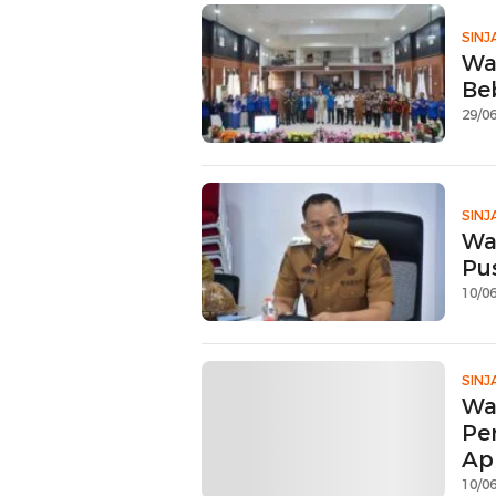
SINJ
Wa
Be
29/06
SINJ
Wa
Pu
10/06
SINJ
Wa
Pe
Ap
10/06