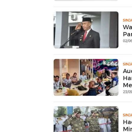
SINJ
Wa
Pa
02/06
SINJ
Au
Ha
Me
23/05
SINJ
Ha
Mi