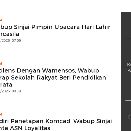
AI
bup Sinjai Pimpin Upacara Hari Lahir
ncasila
/2026, 07:09
AI
K
diens Dengan Wamensos, Wabup
A
rap Sekolah Rakyat Beri Pendidikan
rata
/2026, 00:58
AI
C
diri Penetapan Komcad, Wabup Sinjai
nta ASN Loyalitas