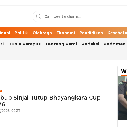
n Cerita Kota
ional
Politik
Olahraga
Ekonomi
Pendidikan
Kesehat
ti
Dunia Kampus
Tentang Kami
Redaksi
Pedoman 
W
AI
bup Sinjai Tutup Bhayangkara Cup
26
/2026, 02:37