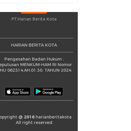
Petani Berprestasi
PT.Harian Berita Kota
HARIAN BERITA KOTA
Pengesahan Badan Hukum :
eputusan MENKUM-HAM RI Nomor
HU 062314.AH.01.30. TAHUN 2024
opyright @
2016
harianberitakota
All right reserved