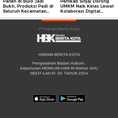
Panen di Bulo Jadi
Pemkab Sinjai Dorong
Bukti, Produksi Padi di
UMKM Naik Kelas Lewat
Seluruh Kecamatan
Kolaborasi Digital
Sidrap Cetak Rekor
Strategis
Peningkatan
PT.Harian Berita Kota
HARIAN BERITA KOTA
Pengesahan Badan Hukum :
Keputusan MENKUM-HAM RI Nomor AHU
062314.AH.01.30. TAHUN 2024