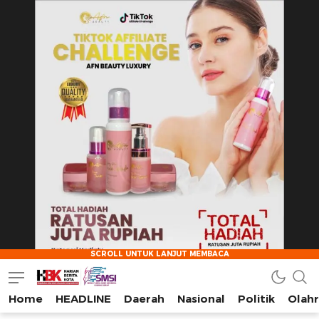
Home
HEADLINE
Daerah
Nasional
Politik
Olah
HarianBeritaKota
Mengabarkan Setiap Detil, Sudut, dan Cerita Kota