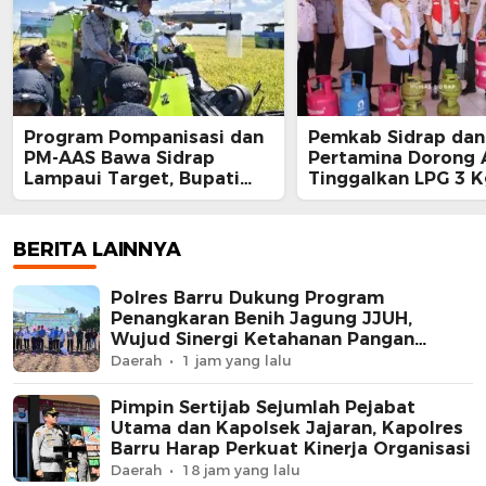
Program Pompanisasi dan
Pemkab Sidrap dan
PM-AAS Bawa Sidrap
Pertamina Dorong
Lampaui Target, Bupati
Tinggalkan LPG 3 K
Siapkan Hadiah Umrah
Bright Gas Jadi Pil
bagi Petani Berprestasi
BERITA LAINNYA
Polres Barru Dukung Program
Penangkaran Benih Jagung JJUH,
Wujud Sinergi Ketahanan Pangan
Nasional
Daerah
1 jam yang lalu
Pimpin Sertijab Sejumlah Pejabat
Utama dan Kapolsek Jajaran, Kapolres
Barru Harap Perkuat Kinerja Organisasi
Daerah
18 jam yang lalu