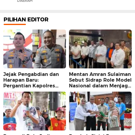
DAERAH
PILIHAN EDITOR
Jejak Pengabdian dan
Mentan Amran Sulaiman
Harapan Baru:
Sebut Sidrap Role Model
Pergantian Kapolres
Nasional dalam Menjaga
Sidrap dalam Perspektif
Stabilitas Harga Telur
Karier Dua Perwira