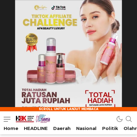
Home
HEADLINE
Daerah
Nasional
Politik
Olah
HarianBeritaKota
Mengabarkan Setiap Detil, Sudut, dan Cerita Kota