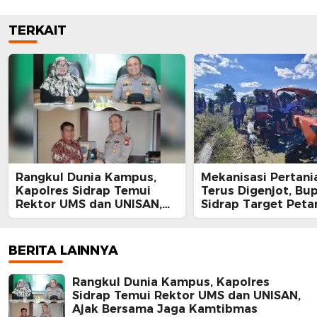
TERKAIT
Rangkul Dunia Kampus,
Mekanisasi Pertani
Kapolres Sidrap Temui
Terus Digenjot, Bup
Rektor UMS dan UNISAN,
Sidrap Target Peta
Ajak Bersama Jaga
Panen Tiga Kali Se
Kamtibmas
Lewat IP300 di Bott
Hektare Sawah La
BERITA LAINNYA
Diolah dengan Rot
dan Traktor
Rangkul Dunia Kampus, Kapolres
Sidrap Temui Rektor UMS dan UNISAN,
Ajak Bersama Jaga Kamtibmas