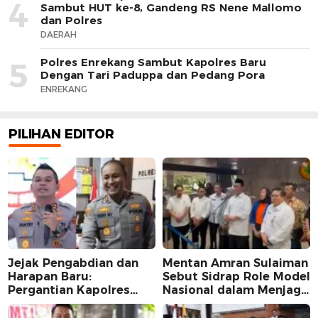
4
Sambut HUT ke-8, Gandeng RS Nene Mallomo
dan Polres
DAERAH
Polres Enrekang Sambut Kapolres Baru
5
Dengan Tari Paduppa dan Pedang Pora
ENREKANG
PILIHAN EDITOR
Jejak Pengabdian dan
Mentan Amran Sulaiman
Harapan Baru:
Sebut Sidrap Role Model
Pergantian Kapolres
Nasional dalam Menjaga
Sidrap dalam Perspektif
Stabilitas Harga Telur
Karier Dua Perwira