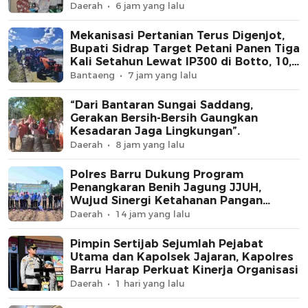
Daerah
6 jam yang lalu
Mekanisasi Pertanian Terus Digenjot,
Bupati Sidrap Target Petani Panen Tiga
Kali Setahun Lewat IP300 di Botto, 10,5
Hektare Sawah Langsung Diolah
Bantaeng
7 jam yang lalu
dengan Rotavator dan Traktor
“Dari Bantaran Sungai Saddang,
Gerakan Bersih-Bersih Gaungkan
Kesadaran Jaga Lingkungan”.
Daerah
8 jam yang lalu
Polres Barru Dukung Program
Penangkaran Benih Jagung JJUH,
Wujud Sinergi Ketahanan Pangan
Nasional
Daerah
14 jam yang lalu
Pimpin Sertijab Sejumlah Pejabat
Utama dan Kapolsek Jajaran, Kapolres
Barru Harap Perkuat Kinerja Organisasi
Daerah
1 hari yang lalu