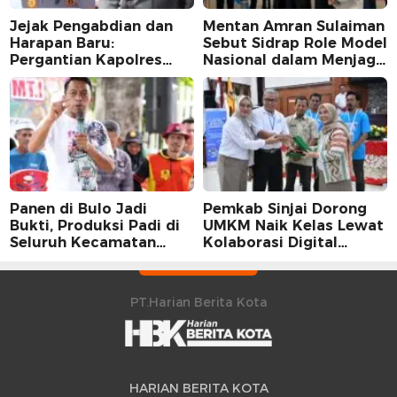
Jejak Pengabdian dan
Mentan Amran Sulaiman
Harapan Baru:
Sebut Sidrap Role Model
Pergantian Kapolres
Nasional dalam Menjaga
Sidrap dalam Perspektif
Stabilitas Harga Telur
Karier Dua Perwira
Panen di Bulo Jadi
Pemkab Sinjai Dorong
Bukti, Produksi Padi di
UMKM Naik Kelas Lewat
Seluruh Kecamatan
Kolaborasi Digital
Sidrap Cetak Rekor
Strategis
Peningkatan
PT.Harian Berita Kota
HARIAN BERITA KOTA