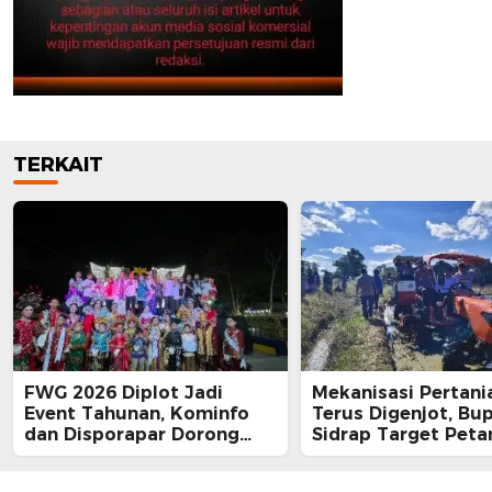
TERKAIT
FWG 2026 Diplot Jadi
Mekanisasi Pertani
Event Tahunan, Kominfo
Terus Digenjot, Bup
dan Disporapar Dorong
Sidrap Target Peta
Lahirnya Wastra Khas
Panen Tiga Kali Se
Sidrap
Lewat IP300 di Bott