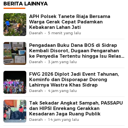
Hektare Sawah La
BERITA LAINNYA
Diolah dengan Rot
dan Traktor
APH Polsek Tanete Riaja Bersama
Warga Gerak Cepat Padamkan
Kebakaran Lahan Jati
Daerah
5 menit yang lalu
Pengadaan Buku Dana BOS di Sidrap
Kembali Disorot, Dugaan Pengarahan
ke Penyedia Tertentu hingga Isu Relasi
Keluarga Pejabat Mengemuka
Daerah
3 jam yang lalu
FWG 2026 Diplot Jadi Event Tahunan,
Kominfo dan Disporapar Dorong
Lahirnya Wastra Khas Sidrap
Daerah
4 jam yang lalu
Tak Sekadar Angkat Sampah, PASSAPU
dan HIPSI Enrekang Gerakkan
Kesadaran Jaga Ruang Publik
Daerah
14 jam yang lalu