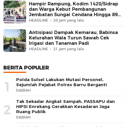
Hampir Rampung, Kodim 1420/Sidrap
dan Warga Kebut Pembangunan
Jembatan Sungai Cendana Hingga 89
Persen
HEADLINE
20 jam yang lalu
Antisipasi Dampak Kemarau, Babinsa
Kelurahan Wala Turun Sawah Cek
Irigasi dan Tanaman Padi
HEADLINE
21 jam yang lalu
BERITA POPULER
Polda Sulsel Lakukan Mutasi Personel,
1
Sejumlah Pejabat Polres Barru Berganti
DAERAH
Tak Sekadar Angkat Sampah, PASSAPU dan
2
HIPSI Enrekang Gerakkan Kesadaran Jaga
Ruang Publik
DAERAH