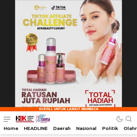
Home
HEADLINE
Daerah
Nasional
Politik
Olah
HarianBeritaKota
Mengabarkan Setiap Detil, Sudut, dan Cerita Kota