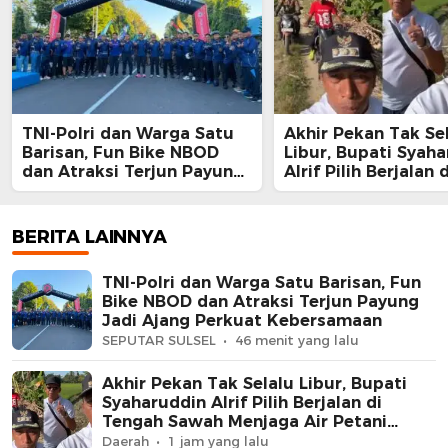
TNI-Polri dan Warga Satu
Akhir Pekan Tak Se
Barisan, Fun Bike NBOD
Libur, Bupati Syah
dan Atraksi Terjun Payung
Alrif Pilih Berjalan d
Jadi Ajang Perkuat
Tengah Sawah Menj
Kebersamaan
Petani Sidrap
BERITA LAINNYA
TNI-Polri dan Warga Satu Barisan, Fun
Bike NBOD dan Atraksi Terjun Payung
Jadi Ajang Perkuat Kebersamaan
SEPUTAR SULSEL
46 menit yang lalu
Akhir Pekan Tak Selalu Libur, Bupati
Syaharuddin Alrif Pilih Berjalan di
Tengah Sawah Menjaga Air Petani
Sidrap
Daerah
1 jam yang lalu