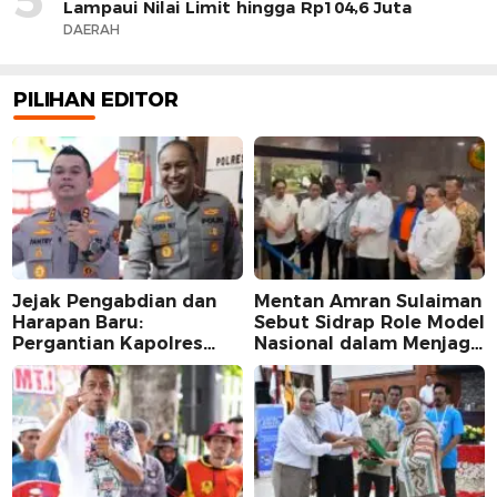
Lampaui Nilai Limit hingga Rp104,6 Juta
DAERAH
PILIHAN EDITOR
Jejak Pengabdian dan
Mentan Amran Sulaiman
Harapan Baru:
Sebut Sidrap Role Model
Pergantian Kapolres
Nasional dalam Menjaga
Sidrap dalam Perspektif
Stabilitas Harga Telur
Karier Dua Perwira