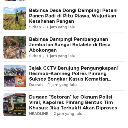
Babinsa Desa Dongi Dampingi Petani
Panen Padi di Pitu Riawa, Wujudkan
Ketahanan Pangan
Sidrap
1 jam yang lalu
Babinsa Dampingi Pembangunan
Jembatan Sungai Bolalele di Desa
Abokongan
Sidrap
1 jam yang lalu
Jejak CCTV Berujung Pengungkapan!
Resmob–Kamneg Polres Pinrang
Sukses Bongkar Kasus Kematian
Perempuan di Jl Macan, MB Diamankan
Daerah
1 jam yang lalu
di Batulappa
Dugaan “Setoran” ke Oknum Polisi
Viral, Kapolres Pinrang Bentuk Tim
Khusus: Jika Terbukti Akan Diproses
HEADLINE
2 jam yang lalu