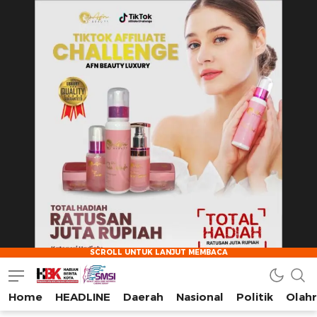
Home
HEADLINE
Daerah
Nasional
Politik
Olah
HarianBeritaKota
Mengabarkan Setiap Detil, Sudut, dan Cerita Kota