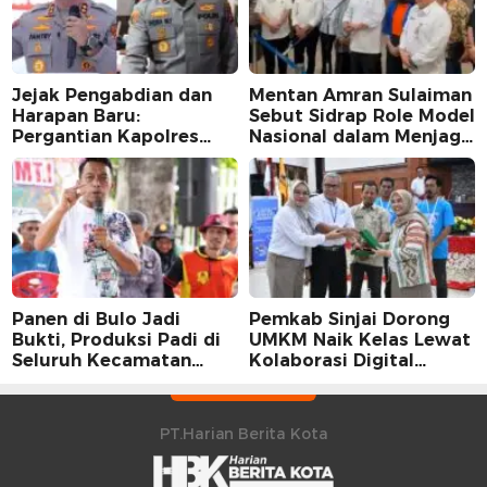
Jejak Pengabdian dan
Mentan Amran Sulaiman
Harapan Baru:
Sebut Sidrap Role Model
Pergantian Kapolres
Nasional dalam Menjaga
Sidrap dalam Perspektif
Stabilitas Harga Telur
Karier Dua Perwira
Panen di Bulo Jadi
Pemkab Sinjai Dorong
Bukti, Produksi Padi di
UMKM Naik Kelas Lewat
Seluruh Kecamatan
Kolaborasi Digital
Sidrap Cetak Rekor
Strategis
Peningkatan
PT.Harian Berita Kota