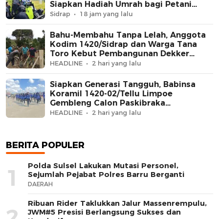
Siapkan Hadiah Umrah bagi Petani
Berprestasi
Sidrap
18 jam yang lalu
Bahu-Membahu Tanpa Lelah, Anggota
Kodim 1420/Sidrap dan Warga Tana
Toro Kebut Pembangunan Dekker
Jembatan Beton
HEADLINE
2 hari yang lalu
Siapkan Generasi Tangguh, Babinsa
Koramil 1420-02/Tellu Limpoe
Gembleng Calon Paskibraka
Kecamatan
HEADLINE
2 hari yang lalu
BERITA POPULER
Polda Sulsel Lakukan Mutasi Personel,
1
Sejumlah Pejabat Polres Barru Berganti
DAERAH
Ribuan Rider Taklukkan Jalur Massenrempulu,
2
JWM#5 Presisi Berlangsung Sukses dan