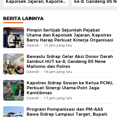
Kapolsek Jajaran, Kapolres
ke-8, Gandeng RS 
Barru Harap Perkuat
Mallomo dan Polre
Kinerja Organisasi
BERITA LAINNYA
Pimpin Sertijab Sejumlah Pejabat
Utama dan Kapolsek Jajaran, Kapolres
Barru Harap Perkuat Kinerja Organisasi
Daerah
15 jam yang lalu
Bawaslu Sidrap Gelar Aksi Donor Darah
Sambut HUT ke-8, Gandeng RS Nene
Mallomo dan Polres
Daerah
16 jam yang lalu
Kapolres Sidrap Sowan ke Ketua PCNU,
Perkuat Sinergi Ulama-Polri Jaga
Kamtibmas
Daerah
17 jam yang lalu
Program Pompanisasi dan PM-AAS
Bawa Sidrap Lampaui Target, Bupati