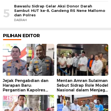
Bawaslu Sidrap Gelar Aksi Donor Darah
5
Sambut HUT ke-8, Gandeng RS Nene Mallomo
dan Polres
DAERAH
PILIHAN EDITOR
Jejak Pengabdian dan
Mentan Amran Sulaiman
Harapan Baru:
Sebut Sidrap Role Model
Pergantian Kapolres
Nasional dalam Menjaga
Sidrap dalam Perspektif
Stabilitas Harga Telur
Karier Dua Perwira