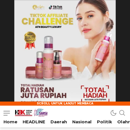
Home
HEADLINE
Daerah
Nasional
Politik
Olah
HarianBeritaKota
Mengabarkan Setiap Detil, Sudut, dan Cerita Kota