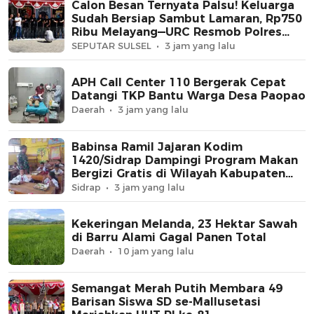
Calon Besan Ternyata Palsu! Keluarga
Sudah Bersiap Sambut Lamaran, Rp750
Ribu Melayang—URC Resmob Polres
Sidrap Ringkus Terduga Pelaku
SEPUTAR SULSEL
3 jam yang lalu
APH Call Center 110 Bergerak Cepat
Datangi TKP Bantu Warga Desa Paopao
Daerah
3 jam yang lalu
Babinsa Ramil Jajaran Kodim
1420/Sidrap Dampingi Program Makan
Bergizi Gratis di Wilayah Kabupaten
Sidrap
Sidrap
3 jam yang lalu
Kekeringan Melanda, 23 Hektar Sawah
di Barru Alami Gagal Panen Total
Daerah
10 jam yang lalu
Semangat Merah Putih Membara 49
Barisan Siswa SD se-Mallusetasi