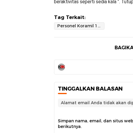
beraktivitas seperti sedia kala “. Tut
Tag Terkait:
Personel Koramil 1419-02 Enrekang Distribusikan Bantuan Sembako Pada Warga Terdampak Bencana
BAGIKA
TINGGALKAN BALASAN
Alamat email Anda tidak akan dip
Simpan nama, email, dan situs we
berikutnya.