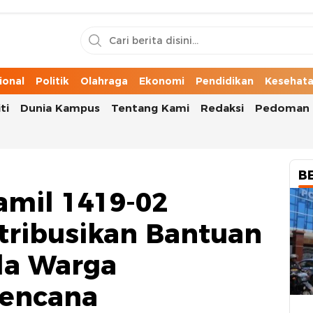
n Cerita Kota
ional
Politik
Olahraga
Ekonomi
Pendidikan
Kesehat
ti
Dunia Kampus
Tentang Kami
Redaksi
Pedoman 
B
amil 1419-02
tribusikan Bantuan
a Warga
encana