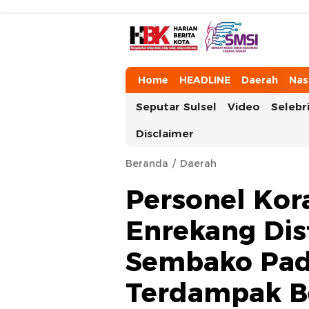
HarianBeritaKota
Mengabarkan Setiap Detil, Sudut, da
Home
HEADLINE
Daerah
Nas
Seputar Sulsel
Video
Selebri
Disclaimer
Beranda
Daerah
Personel Kor
Enrekang Dis
Sembako Pad
Terdampak B