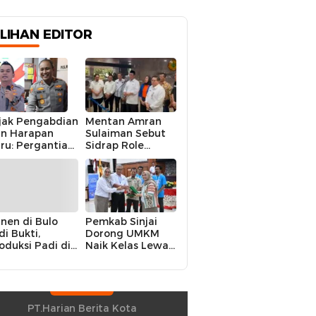
ILIHAN EDITOR
jak Pengabdian
Mentan Amran
n Harapan
Sulaiman Sebut
ru: Pergantian
Sidrap Role
polres Sidrap
Model Nasional
lam Perspektif
dalam Menjaga
rier Dua
Stabilitas Harga
rwira
Telur
nen di Bulo
Pemkab Sinjai
di Bukti,
Dorong UMKM
oduksi Padi di
Naik Kelas Lewat
luruh
Kolaborasi Digital
ecamatan
Strategis
drap Cetak
kor
ningkatan
PT.Harian Berita Kota