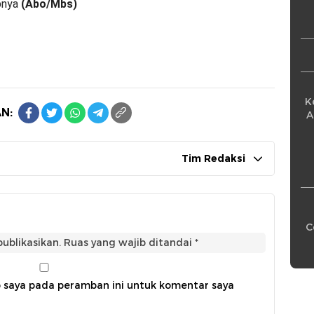
upnya
(Abo/Mbs)
K
N:
A
Tim Redaksi
C
ublikasikan.
Ruas yang wajib ditandai
*
b saya pada peramban ini untuk komentar saya