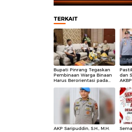
TERKAIT
Bupati Pinrang Tegaskan
Pasti
Pembinaan Warga Binaan
dan S
Harus Berorientasi pada
AKBP 
Reintegrasi Sosial
Perso
AKP Saripuddin, S.H., M.H.
Semar