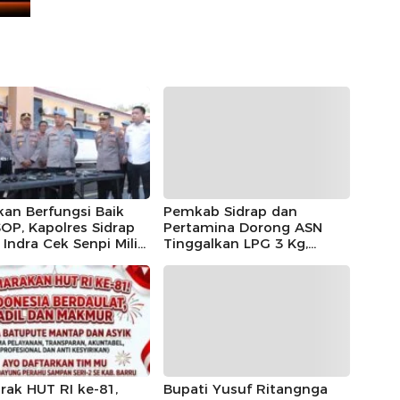
kan Berfungsi Baik
Pemkab Sidrap dan
OP, Kapolres Sidrap
Pertamina Dorong ASN
Indra Cek Senpi Milik
Tinggalkan LPG 3 Kg,
nil
Bright Gas Jadi Pilihan
ak HUT RI ke-81,
Bupati Yusuf Ritangnga