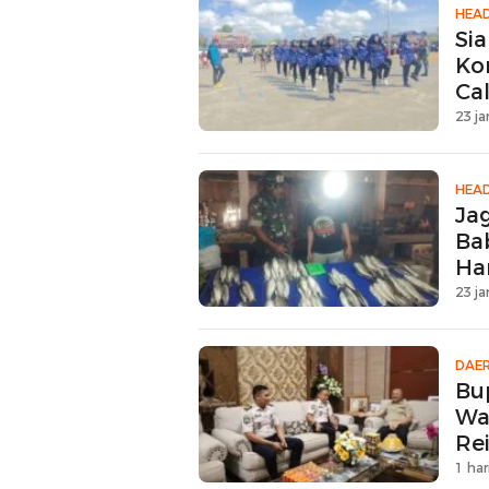
HEAD
Si
Ko
Ca
23 ja
HEAD
Ja
Ba
Ha
23 ja
DAE
Bu
Wa
Rei
1 har