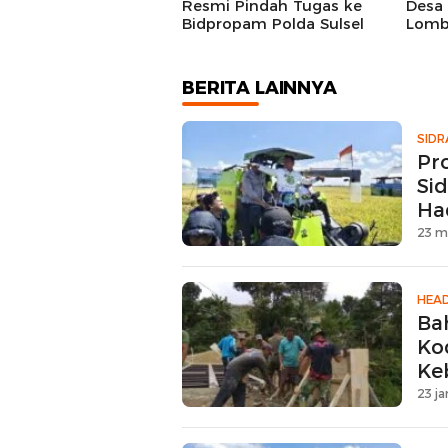
Resmi Pindah Tugas ke
Desa
Bidpropam Polda Sulsel
Lomb
BERITA LAINNYA
SIDR
Pr
Si
Ha
23 m
HEAD
Ba
Ko
Ke
Be
23 ja