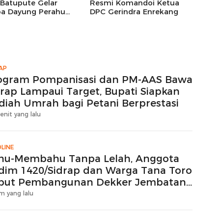
 Batupute Gelar
Resmi Komandoi Ketua
a Dayung Perahu
DPC Gerindra Enrekang
Sampan
AP
ogram Pompanisasi dan PM-AAS Bawa
drap Lampaui Target, Bupati Siapkan
diah Umrah bagi Petani Berprestasi
enit yang lalu
LINE
hu-Membahu Tanpa Lelah, Anggota
dim 1420/Sidrap dan Warga Tana Toro
but Pembangunan Dekker Jembatan
ton
m yang lalu