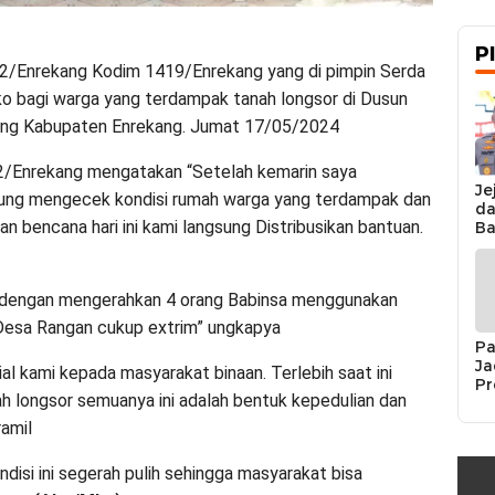
P
02/Enrekang Kodim 1419/Enrekang yang di pimpin Serda
o bagi warga yang terdampak tanah longsor di Dusun
ng Kabupaten Enrekang. Jumat 17/05/2024
02/Enrekang mengatakan “Setelah kemarin saya
Je
gsung mengecek kondisi rumah warga yang terdampak dan
da
 bencana hari ini kami langsung Distribusikan bantuan.
Ba
Ka
da
Ka
an dengan mengerahkan 4 orang Babinsa menggunakan
Pe
Desa Rangan cukup extrim” ungkapya
Pa
Ja
al kami kepada masyarakat binaan. Terlebih saat ini
Pr
 longsor semuanya ini adalah bentuk kepedulian dan
Se
K
amil
Si
Re
disi ini segerah pulih sehingga masyarakat bisa
Pe