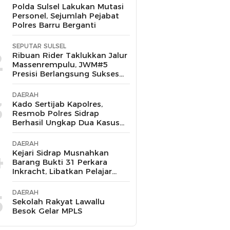
1
Polda Sulsel Lakukan Mutasi
Personel, Sejumlah Pejabat
Polres Barru Berganti
SEPUTAR SULSEL
2
Ribuan Rider Taklukkan Jalur
Massenrempulu, JWM#5
Presisi Berlangsung Sukses
dan Kondusif
DAERAH
3
Kado Sertijab Kapolres,
Resmob Polres Sidrap
Berhasil Ungkap Dua Kasus
Menonjol dan Amankan
Pelaku Curanmor-
DAERAH
Penggelapan
4
Kejari Sidrap Musnahkan
Barang Bukti 31 Perkara
Inkracht, Libatkan Pelajar
untuk Edukasi Bahaya
Narkoba
DAERAH
5
Sekolah Rakyat Lawallu
Besok Gelar MPLS