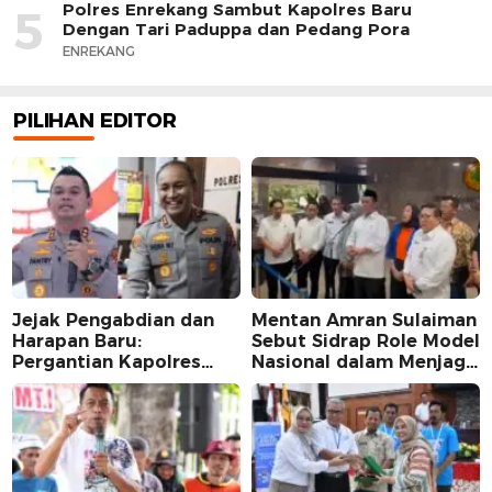
Polres Enrekang Sambut Kapolres Baru
5
Dengan Tari Paduppa dan Pedang Pora
ENREKANG
PILIHAN EDITOR
Jejak Pengabdian dan
Mentan Amran Sulaiman
Harapan Baru:
Sebut Sidrap Role Model
Pergantian Kapolres
Nasional dalam Menjaga
Sidrap dalam Perspektif
Stabilitas Harga Telur
Karier Dua Perwira