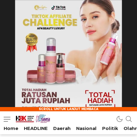
Home
HEADLINE
Daerah
Nasional
Politik
Olah
HarianBeritaKota
Mengabarkan Setiap Detil, Sudut, dan Cerita Kota