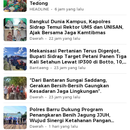
Tedong
HEADLINE
6 jam yang lalu
Rangkul Dunia Kampus, Kapolres
Sidrap Temui Rektor UMS dan UNISAN,
Ajak Bersama Jaga Kamtibmas
Daerah
22 jam yang lalu
Mekanisasi Pertanian Terus Digenjot,
Bupati Sidrap Target Petani Panen Tiga
Kali Setahun Lewat IP300 di Botto, 10,5
Hektare Sawah Langsung Diolah
Bantaeng
23 jam yang lalu
dengan Rotavator dan Traktor
“Dari Bantaran Sungai Saddang,
Gerakan Bersih-Bersih Gaungkan
Kesadaran Jaga Lingkungan”.
Daerah
23 jam yang lalu
Polres Barru Dukung Program
Penangkaran Benih Jagung JJUH,
Wujud Sinergi Ketahanan Pangan
Nasional
Daerah
1 hari yang lalu