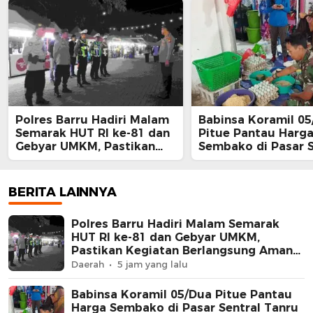
Polres Barru Hadiri Malam
Babinsa Koramil 0
Semarak HUT RI ke-81 dan
Pitue Pantau Harg
Gebyar UMKM, Pastikan
Sembako di Pasar S
Kegiatan Berlangsung
Tanru Tedong
Aman dan Kondusif
BERITA LAINNYA
Polres Barru Hadiri Malam Semarak
HUT RI ke-81 dan Gebyar UMKM,
Pastikan Kegiatan Berlangsung Aman
dan Kondusif
Daerah
5 jam yang lalu
Babinsa Koramil 05/Dua Pitue Pantau
Harga Sembako di Pasar Sentral Tanru