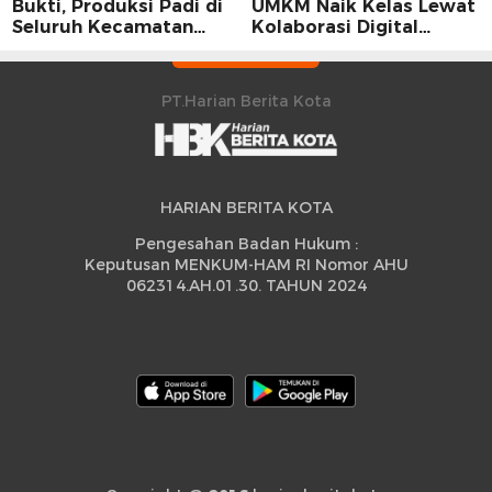
Bukti, Produksi Padi di
UMKM Naik Kelas Lewat
Seluruh Kecamatan
Kolaborasi Digital
Sidrap Cetak Rekor
Strategis
Peningkatan
PT.Harian Berita Kota
HARIAN BERITA KOTA
Pengesahan Badan Hukum :
Keputusan MENKUM-HAM RI Nomor AHU
062314.AH.01.30. TAHUN 2024