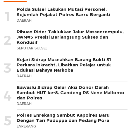
Polda Sulsel Lakukan Mutasi Personel,
1
Sejumlah Pejabat Polres Barru Berganti
DAERAH
Ribuan Rider Taklukkan Jalur Massenrempulu,
2
JWM#5 Presisi Berlangsung Sukses dan
Kondusif
SEPUTAR SULSEL
Kejari Sidrap Musnahkan Barang Bukti 31
3
Perkara Inkracht, Libatkan Pelajar untuk
Edukasi Bahaya Narkoba
DAERAH
Bawaslu Sidrap Gelar Aksi Donor Darah
4
Sambut HUT ke-8, Gandeng RS Nene Mallomo
dan Polres
DAERAH
Polres Enrekang Sambut Kapolres Baru
5
Dengan Tari Paduppa dan Pedang Pora
ENREKANG