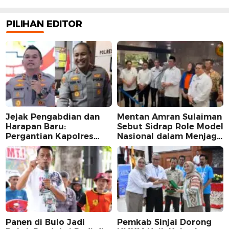
PILIHAN EDITOR
Jejak Pengabdian dan
Mentan Amran Sulaiman
Harapan Baru:
Sebut Sidrap Role Model
Pergantian Kapolres
Nasional dalam Menjaga
Sidrap dalam Perspektif
Stabilitas Harga Telur
Karier Dua Perwira
Panen di Bulo Jadi
Pemkab Sinjai Dorong