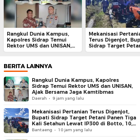
Rangkul Dunia Kampus,
Mekanisasi Pertani
Kapolres Sidrap Temui
Terus Digenjot, Bup
Rektor UMS dan UNISAN,
Sidrap Target Peta
Ajak Bersama Jaga
Panen Tiga Kali Se
Kamtibmas
Lewat IP300 di Bott
Hektare Sawah La
BERITA LAINNYA
Diolah dengan Rot
dan Traktor
Rangkul Dunia Kampus, Kapolres
Sidrap Temui Rektor UMS dan UNISAN,
Ajak Bersama Jaga Kamtibmas
Daerah
9 jam yang lalu
Mekanisasi Pertanian Terus Digenjot,
Bupati Sidrap Target Petani Panen Tiga
Kali Setahun Lewat IP300 di Botto, 10,5
Hektare Sawah Langsung Diolah
Bantaeng
10 jam yang lalu
dengan Rotavator dan Traktor