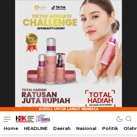
Home
HEADLINE
Daerah
Nasional
Politik
Olah
HarianBeritaKota
Mengabarkan Setiap Detil, Sudut, dan Cerita Kota