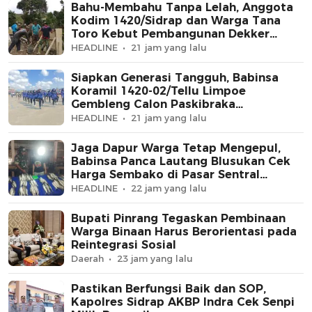
Bahu-Membahu Tanpa Lelah, Anggota
Kodim 1420/Sidrap dan Warga Tana
Toro Kebut Pembangunan Dekker
Jembatan Beton
HEADLINE
21 jam yang lalu
Siapkan Generasi Tangguh, Babinsa
Koramil 1420-02/Tellu Limpoe
Gembleng Calon Paskibraka
Kecamatan
HEADLINE
21 jam yang lalu
Jaga Dapur Warga Tetap Mengepul,
Babinsa Panca Lautang Blusukan Cek
Harga Sembako di Pasar Sentral
Bilokka
HEADLINE
22 jam yang lalu
Bupati Pinrang Tegaskan Pembinaan
Warga Binaan Harus Berorientasi pada
Reintegrasi Sosial
Daerah
23 jam yang lalu
Pastikan Berfungsi Baik dan SOP,
Kapolres Sidrap AKBP Indra Cek Senpi