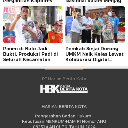
Pergantian Kapolres
Nasional dalam Menjaga
Sidrap dalam Perspektif
Stabilitas Harga Telur
Karier Dua Perwira
Panen di Bulo Jadi
Pemkab Sinjai Dorong
Bukti, Produksi Padi di
UMKM Naik Kelas Lewat
Seluruh Kecamatan
Kolaborasi Digital
Sidrap Cetak Rekor
Strategis
Peningkatan
PT.Harian Berita Kota
HARIAN BERITA KOTA
Pengesahan Badan Hukum :
Keputusan MENKUM-HAM RI Nomor AHU
062314.AH.01.30. TAHUN 2024