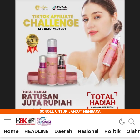
Home
HEADLINE
Daerah
Nasional
Politik
Olah
HarianBeritaKota
Mengabarkan Setiap Detil, Sudut, dan Cerita Kota