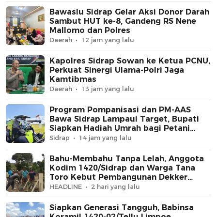
Bawaslu Sidrap Gelar Aksi Donor Darah
Sambut HUT ke-8, Gandeng RS Nene
Mallomo dan Polres
Daerah
12 jam yang lalu
Kapolres Sidrap Sowan ke Ketua PCNU,
Perkuat Sinergi Ulama-Polri Jaga
Kamtibmas
Daerah
13 jam yang lalu
Program Pompanisasi dan PM-AAS
Bawa Sidrap Lampaui Target, Bupati
Siapkan Hadiah Umrah bagi Petani
Berprestasi
Sidrap
14 jam yang lalu
Bahu-Membahu Tanpa Lelah, Anggota
Kodim 1420/Sidrap dan Warga Tana
Toro Kebut Pembangunan Dekker
Jembatan Beton
HEADLINE
2 hari yang lalu
Siapkan Generasi Tangguh, Babinsa
Koramil 1420-02/Tellu Limpoe