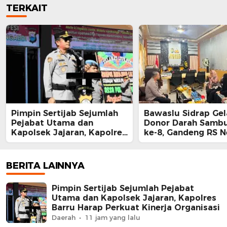
TERKAIT
Pimpin Sertijab Sejumlah
Bawaslu Sidrap Gel
Pejabat Utama dan
Donor Darah Samb
Kapolsek Jajaran, Kapolres
ke-8, Gandeng RS 
Barru Harap Perkuat
Mallomo dan Polre
Kinerja Organisasi
BERITA LAINNYA
Pimpin Sertijab Sejumlah Pejabat
Utama dan Kapolsek Jajaran, Kapolres
Barru Harap Perkuat Kinerja Organisasi
Daerah
11 jam yang lalu