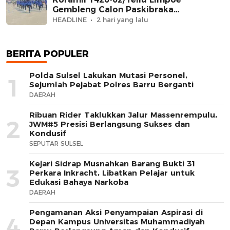
Gembleng Calon Paskibraka
Kecamatan
HEADLINE
2 hari yang lalu
BERITA POPULER
Polda Sulsel Lakukan Mutasi Personel,
1
Sejumlah Pejabat Polres Barru Berganti
DAERAH
Ribuan Rider Taklukkan Jalur Massenrempulu,
2
JWM#5 Presisi Berlangsung Sukses dan
Kondusif
SEPUTAR SULSEL
Kejari Sidrap Musnahkan Barang Bukti 31
3
Perkara Inkracht, Libatkan Pelajar untuk
Edukasi Bahaya Narkoba
DAERAH
Pengamanan Aksi Penyampaian Aspirasi di
4
Depan Kampus Universitas Muhammadiyah