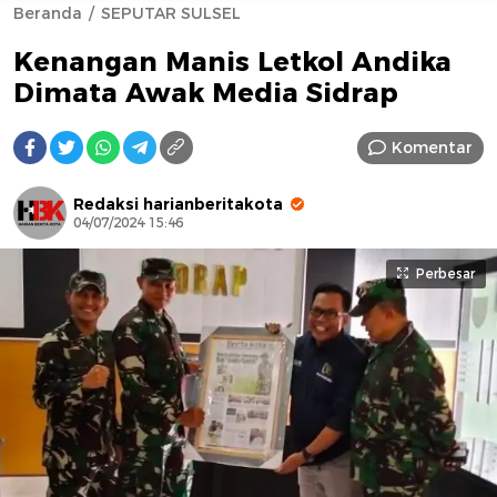
Beranda
SEPUTAR SULSEL
Kenangan Manis Letkol Andika
Dimata Awak Media Sidrap
Komentar
AFN B
Redaksi harianberitakota
04/07/2024 15:46
Perbesar