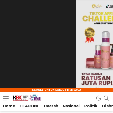
Home
HEADLINE
Daerah
Nasional
Politik
Olah
HarianBeritaKota
Mengabarkan Setiap Detil, Sudut, dan Cerita Kota