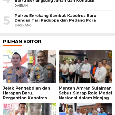
Barru Berlangsung Aman dan Kondusif
DAERAH
Polres Enrekang Sambut Kapolres Baru
5
Dengan Tari Paduppa dan Pedang Pora
ENREKANG
PILIHAN EDITOR
Jejak Pengabdian dan
Mentan Amran Sulaiman
Harapan Baru:
Sebut Sidrap Role Model
Pergantian Kapolres
Nasional dalam Menjaga
Sidrap dalam Perspektif
Stabilitas Harga Telur
Karier Dua Perwira