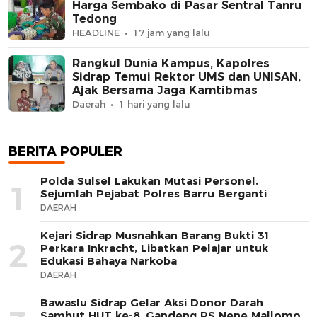
Harga Sembako di Pasar Sentral Tanru
Tedong
HEADLINE
17 jam yang lalu
Rangkul Dunia Kampus, Kapolres
Sidrap Temui Rektor UMS dan UNISAN,
Ajak Bersama Jaga Kamtibmas
Daerah
1 hari yang lalu
BERITA POPULER
Polda Sulsel Lakukan Mutasi Personel,
1
Sejumlah Pejabat Polres Barru Berganti
DAERAH
Kejari Sidrap Musnahkan Barang Bukti 31
2
Perkara Inkracht, Libatkan Pelajar untuk
Edukasi Bahaya Narkoba
DAERAH
Bawaslu Sidrap Gelar Aksi Donor Darah
Sambut HUT ke-8, Gandeng RS Nene Mallomo