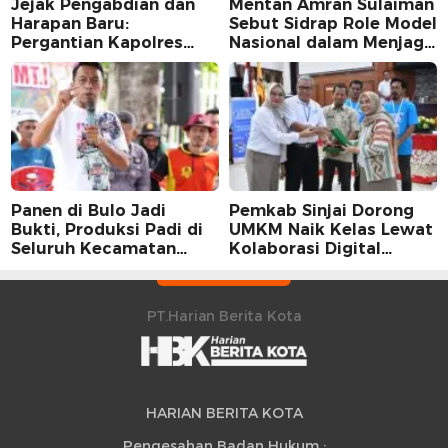
Jejak Pengabdian dan
Mentan Amran Sulaiman
Harapan Baru:
Sebut Sidrap Role Model
Pergantian Kapolres
Nasional dalam Menjaga
Sidrap dalam Perspektif
Stabilitas Harga Telur
Karier Dua Perwira
Panen di Bulo Jadi
Pemkab Sinjai Dorong
Bukti, Produksi Padi di
UMKM Naik Kelas Lewat
Seluruh Kecamatan
Kolaborasi Digital
Sidrap Cetak Rekor
Strategis
Peningkatan
PT.Harian Berita Kota
HARIAN BERITA KOTA
Pengesahan Badan Hukum :