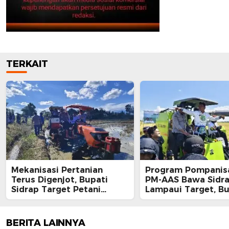
TERKAIT
Mekanisasi Pertanian
Program Pompanisa
Terus Digenjot, Bupati
PM-AAS Bawa Sidr
Sidrap Target Petani
Lampaui Target, Bu
Panen Tiga Kali Setahun
Siapkan Hadiah Um
Lewat IP300 di Botto, 10,5
bagi Petani Berpres
Hektare Sawah Langsung
BERITA LAINNYA
Diolah dengan Rotavator