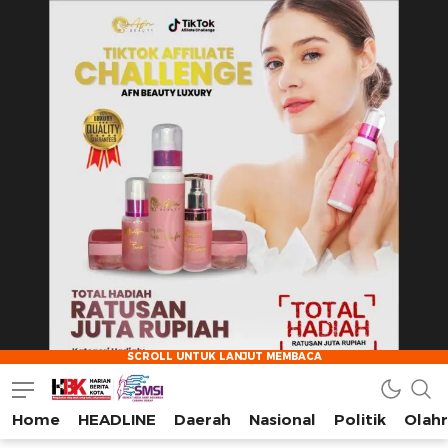
Home
HEADLINE
Daerah
Nasional
Politik
Olah
HarianBeritaKota
Mengabarkan Setiap Detil, Sudut, dan Cerita Kota