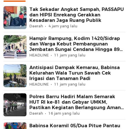
dan Traktor
Tak Sekadar Angkat Sampah, PASSAPU
dan HIPSI Enrekang Gerakkan
Kesadaran Jaga Ruang Publik
Daerah
4 jam yang lalu
Hampir Rampung, Kodim 1420/Sidrap
dan Warga Kebut Pembangunan
Jembatan Sungai Cendana Hingga 89
Persen
HEADLINE
11 jam yang lalu
Antisipasi Dampak Kemarau, Babinsa
Kelurahan Wala Turun Sawah Cek
Irigasi dan Tanaman Padi
HEADLINE
11 jam yang lalu
Polres Barru Hadiri Malam Semarak
HUT RI ke-81 dan Gebyar UMKM,
Pastikan Kegiatan Berlangsung Aman
dan Kondusif
Daerah
16 jam yang lalu
Babinsa Koramil 05/Dua Pitue Pantau