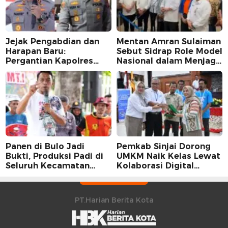
Jejak Pengabdian dan
Mentan Amran Sulaiman
Harapan Baru:
Sebut Sidrap Role Model
Pergantian Kapolres
Nasional dalam Menjaga
Sidrap dalam Perspektif
Stabilitas Harga Telur
Karier Dua Perwira
Panen di Bulo Jadi
Pemkab Sinjai Dorong
Bukti, Produksi Padi di
UMKM Naik Kelas Lewat
Seluruh Kecamatan
Kolaborasi Digital
Sidrap Cetak Rekor
Strategis
Peningkatan
PT.Harian Berita Kota