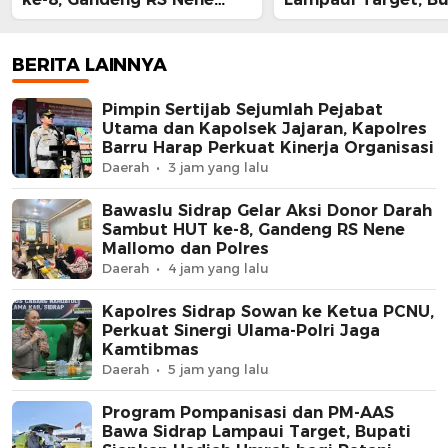
Mallomo dan Polres
Siapkan Hadiah Um
bagi Petani Berpres
BERITA LAINNYA
Pimpin Sertijab Sejumlah Pejabat
Utama dan Kapolsek Jajaran, Kapolres
Barru Harap Perkuat Kinerja Organisasi
Daerah
3 jam yang lalu
Bawaslu Sidrap Gelar Aksi Donor Darah
Sambut HUT ke-8, Gandeng RS Nene
Mallomo dan Polres
Daerah
4 jam yang lalu
Kapolres Sidrap Sowan ke Ketua PCNU,
Perkuat Sinergi Ulama-Polri Jaga
Kamtibmas
Daerah
5 jam yang lalu
Program Pompanisasi dan PM-AAS
Bawa Sidrap Lampaui Target, Bupati