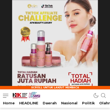
Home
HEADLINE
Daerah
Nasional
Politik
Olah
HarianBeritaKota
Mengabarkan Setiap Detil, Sudut, dan Cerita Kota