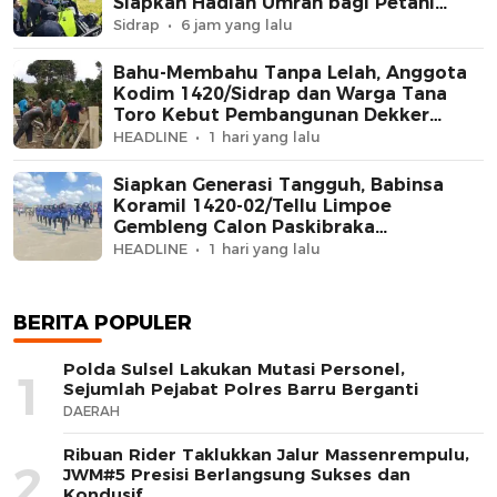
Siapkan Hadiah Umrah bagi Petani
Berprestasi
Sidrap
6 jam yang lalu
Bahu-Membahu Tanpa Lelah, Anggota
Kodim 1420/Sidrap dan Warga Tana
Toro Kebut Pembangunan Dekker
Jembatan Beton
HEADLINE
1 hari yang lalu
Siapkan Generasi Tangguh, Babinsa
Koramil 1420-02/Tellu Limpoe
Gembleng Calon Paskibraka
Kecamatan
HEADLINE
1 hari yang lalu
BERITA POPULER
Polda Sulsel Lakukan Mutasi Personel,
1
Sejumlah Pejabat Polres Barru Berganti
DAERAH
Ribuan Rider Taklukkan Jalur Massenrempulu,
2
JWM#5 Presisi Berlangsung Sukses dan
Kondusif