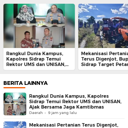
Rangkul Dunia Kampus,
Mekanisasi Pertani
Kapolres Sidrap Temui
Terus Digenjot, Bup
Rektor UMS dan UNISAN,
Sidrap Target Peta
Ajak Bersama Jaga
Panen Tiga Kali Se
Kamtibmas
Lewat IP300 di Bott
Hektare Sawah La
BERITA LAINNYA
Diolah dengan Rot
dan Traktor
Rangkul Dunia Kampus, Kapolres
Sidrap Temui Rektor UMS dan UNISAN,
Ajak Bersama Jaga Kamtibmas
Daerah
9 jam yang lalu
Mekanisasi Pertanian Terus Digenjot,