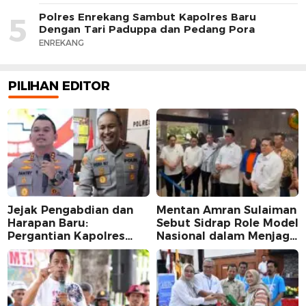
Polres Enrekang Sambut Kapolres Baru
5
Dengan Tari Paduppa dan Pedang Pora
ENREKANG
PILIHAN EDITOR
Jejak Pengabdian dan
Mentan Amran Sulaiman
Harapan Baru:
Sebut Sidrap Role Model
Pergantian Kapolres
Nasional dalam Menjaga
Sidrap dalam Perspektif
Stabilitas Harga Telur
Karier Dua Perwira