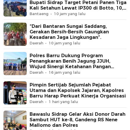
Bupati Sidrap Target Petani Panen Tiga
Kali Setahun Lewat IP300 di Botto, 10,5
Hektare Sawah Langsung Diolah
Bantaeng
10 jam yang lalu
dengan Rotavator dan Traktor
“Dari Bantaran Sungai Saddang,
Gerakan Bersih-Bersih Gaungkan
Kesadaran Jaga Lingkungan”.
Daerah
10 jam yang lalu
Polres Barru Dukung Program
Penangkaran Benih Jagung JJUH,
Wujud Sinergi Ketahanan Pangan
Nasional
Daerah
16 jam yang lalu
Pimpin Sertijab Sejumlah Pejabat
Utama dan Kapolsek Jajaran, Kapolres
Barru Harap Perkuat Kinerja Organisasi
Daerah
1 hari yang lalu
Bawaslu Sidrap Gelar Aksi Donor Darah
Sambut HUT ke-8, Gandeng RS Nene
Mallomo dan Polres