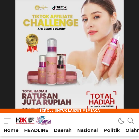
Home
HEADLINE
Daerah
Nasional
Politik
Olah
HarianBeritaKota
Mengabarkan Setiap Detil, Sudut, dan Cerita Kota