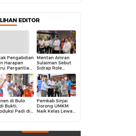
ILIHAN EDITOR
jak Pengabdian
Mentan Amran
n Harapan
Sulaiman Sebut
ru: Pergantian
Sidrap Role
polres Sidrap
Model Nasional
lam Perspektif
dalam Menjaga
rier Dua
Stabilitas Harga
rwira
Telur
nen di Bulo
Pemkab Sinjai
di Bukti,
Dorong UMKM
oduksi Padi di
Naik Kelas Lewat
luruh
Kolaborasi Digital
ecamatan
Strategis
drap Cetak
kor