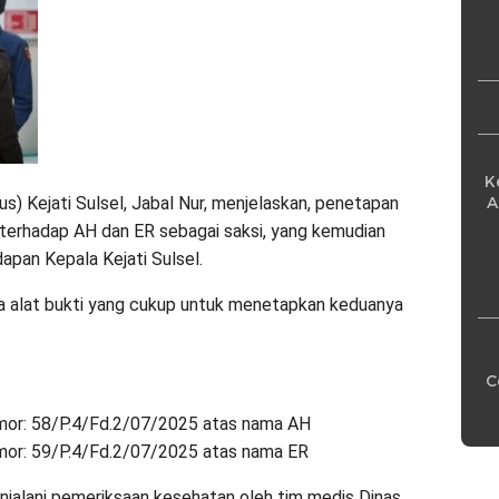
Pe
K
A
s) Kejati Sulsel, Jabal Nur, menjelaskan, penetapan
 terhadap AH dan ER sebagai saksi, yang kemudian
dapan Kepala Kejati Sulsel.
dua alat bukti yang cukup untuk menetapkan keduanya
C
or: 58/P.4/Fd.2/07/2025 atas nama AH
or: 59/P.4/Fd.2/07/2025 atas nama ER
jalani pemeriksaan kesehatan oleh tim medis Dinas