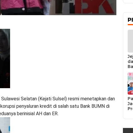
P
Je
da
Ba
Ka
da
Ka
Pe
Pa
 Sulawesi Selatan (Kejati Sulsel) resmi menetapkan dan
Ja
orupsi penyaluran kredit di salah satu Bank BUMN di
Pr
duanya berinisial AH dan ER.
Se
K
Si
Re