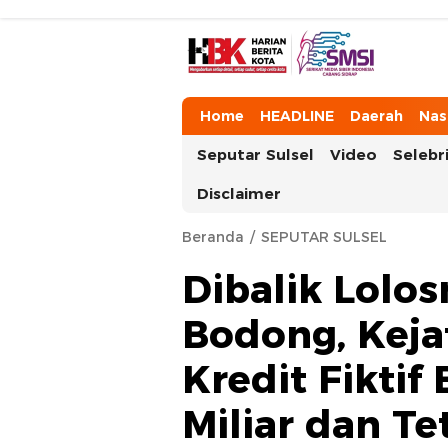
HarianBeritaKota
Mengabarkan Setiap Detil, Sudut, da
Home
HEADLINE
Daerah
Nas
Seputar Sulsel
Video
Selebri
Disclaimer
Beranda
SEPUTAR SULSEL
Dibalik Lolos
Bodong, Keja
Kredit Fikti
Miliar dan T