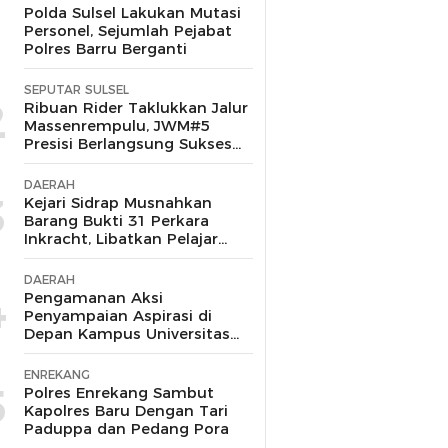
1
Polda Sulsel Lakukan Mutasi
Personel, Sejumlah Pejabat
Polres Barru Berganti
SEPUTAR SULSEL
2
Ribuan Rider Taklukkan Jalur
Massenrempulu, JWM#5
Presisi Berlangsung Sukses
dan Kondusif
DAERAH
3
Kejari Sidrap Musnahkan
Barang Bukti 31 Perkara
Inkracht, Libatkan Pelajar
untuk Edukasi Bahaya
Narkoba
DAERAH
4
Pengamanan Aksi
Penyampaian Aspirasi di
Depan Kampus Universitas
Muhammadiyah Barru
Berlangsung Aman dan
ENREKANG
Kondusif
5
Polres Enrekang Sambut
Kapolres Baru Dengan Tari
Paduppa dan Pedang Pora