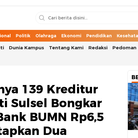
n Cerita Kota
ional
Politik
Olahraga
Ekonomi
Pendidikan
Kesehat
ti
Dunia Kampus
Tentang Kami
Redaksi
Pedoman 
B
nya 139 Kreditur
ti Sulsel Bongkar
f Bank BUMN Rp6,5
etapkan Dua