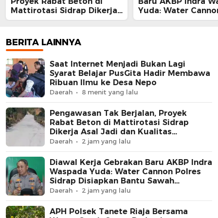
Proyek Rabat Beton di
Baru AKBP Indra W
Mattirotasi Sidrap Dikerja
Yuda: Water Canno
Asal Jadi dan Kualitas
Sidrap Disiapkan B
Meragukan
Sawah Kekurangan 
BERITA LAINNYA
Saat Internet Menjadi Bukan Lagi
Syarat Belajar PusGita Hadir Membawa
Ribuan Ilmu ke Desa Nepo
Daerah
8 menit yang lalu
Pengawasan Tak Berjalan, Proyek
Rabat Beton di Mattirotasi Sidrap
Dikerja Asal Jadi dan Kualitas
Meragukan
Daerah
2 jam yang lalu
Diawal Kerja Gebrakan Baru AKBP Indra
Waspada Yuda: Water Cannon Polres
Sidrap Disiapkan Bantu Sawah
Kekurangan Air
Daerah
2 jam yang lalu
APH Polsek Tanete Riaja Bersama