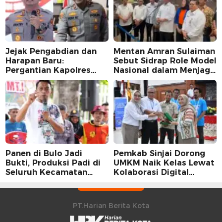
Jejak Pengabdian dan
Mentan Amran Sulaiman
Harapan Baru:
Sebut Sidrap Role Model
Pergantian Kapolres
Nasional dalam Menjaga
Sidrap dalam Perspektif
Stabilitas Harga Telur
Karier Dua Perwira
Panen di Bulo Jadi
Pemkab Sinjai Dorong
Bukti, Produksi Padi di
UMKM Naik Kelas Lewat
Seluruh Kecamatan
Kolaborasi Digital
Sidrap Cetak Rekor
Strategis
Peningkatan
PT.Harian Berita Kota