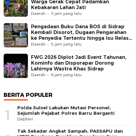
Warga Gerak Cepat Padamkan
Kebakaran Lahan Jati
Daerah
3 jam yang lalu
Pengadaan Buku Dana BOS di Sidrap
Kembali Disorot, Dugaan Pengarahan
ke Penyedia Tertentu hingga Isu Relasi
Keluarga Pejabat Mengemuka
Daerah
5 jam yang lalu
FWG 2026 Diplot Jadi Event Tahunan,
Kominfo dan Disporapar Dorong
Lahirnya Wastra Khas Sidrap
Daerah
6 jam yang lalu
BERITA POPULER
Polda Sulsel Lakukan Mutasi Personel,
1
Sejumlah Pejabat Polres Barru Berganti
DAERAH
Tak Sekadar Angkat Sampah, PASSAPU dan