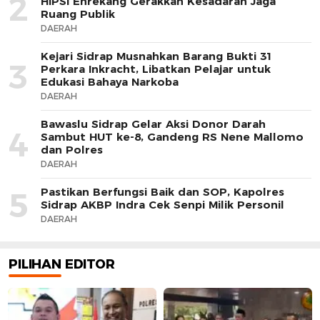
2
HIPSI Enrekang Gerakkan Kesadaran Jaga
Ruang Publik
DAERAH
Kejari Sidrap Musnahkan Barang Bukti 31
3
Perkara Inkracht, Libatkan Pelajar untuk
Edukasi Bahaya Narkoba
DAERAH
Bawaslu Sidrap Gelar Aksi Donor Darah
4
Sambut HUT ke-8, Gandeng RS Nene Mallomo
dan Polres
DAERAH
Pastikan Berfungsi Baik dan SOP, Kapolres
5
Sidrap AKBP Indra Cek Senpi Milik Personil
DAERAH
PILIHAN EDITOR