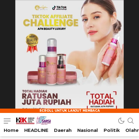
Home
HEADLINE
Daerah
Nasional
Politik
Olah
HarianBeritaKota
Mengabarkan Setiap Detil, Sudut, dan Cerita Kota