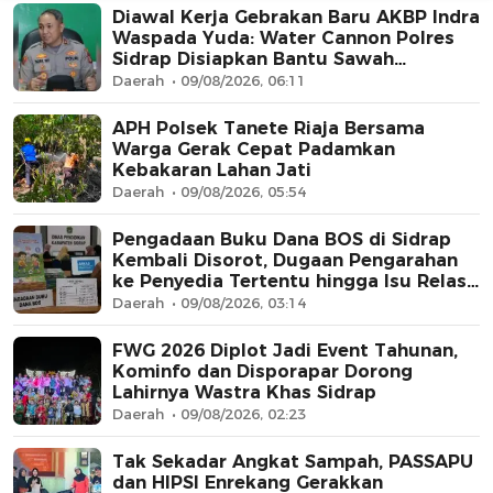
Diawal Kerja Gebrakan Baru AKBP Indra
Waspada Yuda: Water Cannon Polres
Sidrap Disiapkan Bantu Sawah
Kekurangan Air
Daerah
09/08/2026, 06:11
APH Polsek Tanete Riaja Bersama
Warga Gerak Cepat Padamkan
Kebakaran Lahan Jati
Daerah
09/08/2026, 05:54
AFN BEAUTY LUXURY
Pengadaan Buku Dana BOS di Sidrap
Kembali Disorot, Dugaan Pengarahan
ke Penyedia Tertentu hingga Isu Relasi
Keluarga Pejabat Mengemuka
Daerah
09/08/2026, 03:14
FWG 2026 Diplot Jadi Event Tahunan,
Kominfo dan Disporapar Dorong
Lahirnya Wastra Khas Sidrap
Daerah
09/08/2026, 02:23
Tak Sekadar Angkat Sampah, PASSAPU
dan HIPSI Enrekang Gerakkan