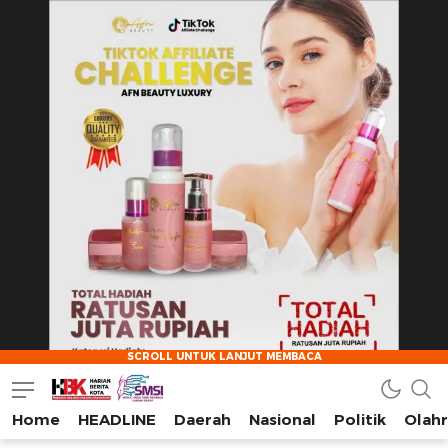
Home
HEADLINE
Daerah
Nasional
Politik
Olah
HarianBeritaKota
Mengabarkan Setiap Detil, Sudut, dan Cerita Kota