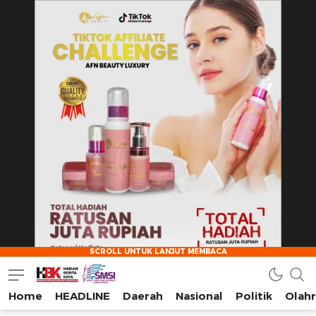
Home
HEADLINE
Daerah
Nasional
Politik
Olah
HarianBeritaKota
Mengabarkan Setiap Detil, Sudut, dan Cerita Kota