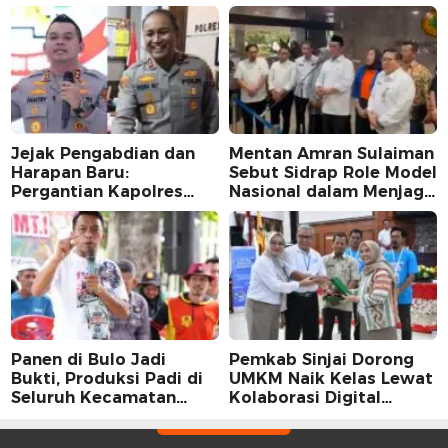
Jejak Pengabdian dan
Mentan Amran Sulaiman
Harapan Baru:
Sebut Sidrap Role Model
Pergantian Kapolres
Nasional dalam Menjaga
Sidrap dalam Perspektif
Stabilitas Harga Telur
Karier Dua Perwira
Panen di Bulo Jadi
Pemkab Sinjai Dorong
Bukti, Produksi Padi di
UMKM Naik Kelas Lewat
Seluruh Kecamatan
Kolaborasi Digital
Sidrap Cetak Rekor
Strategis
Peningkatan