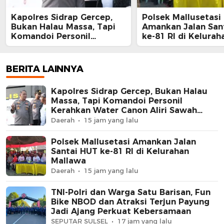
Kapolres Sidrap Gercep,
Polsek Mallusetasi
Bukan Halau Massa, Tapi
Amankan Jalan San
Komandoi Personil
ke-81 RI di Kelurah
Kerahkan Water Canon
Mallawa
Aliri Sawah Petani
BERITA LAINNYA
Kapolres Sidrap Gercep, Bukan Halau
Massa, Tapi Komandoi Personil
Kerahkan Water Canon Aliri Sawah
Petani
Daerah
15 jam yang lalu
Polsek Mallusetasi Amankan Jalan
Santai HUT ke-81 RI di Kelurahan
Mallawa
Daerah
15 jam yang lalu
TNI-Polri dan Warga Satu Barisan, Fun
Bike NBOD dan Atraksi Terjun Payung
Jadi Ajang Perkuat Kebersamaan
SEPUTAR SULSEL
17 jam yang lalu