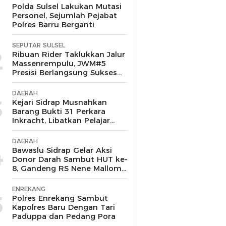
1
Polda Sulsel Lakukan Mutasi
Personel, Sejumlah Pejabat
Polres Barru Berganti
SEPUTAR SULSEL
2
Ribuan Rider Taklukkan Jalur
Massenrempulu, JWM#5
Presisi Berlangsung Sukses
dan Kondusif
DAERAH
3
Kejari Sidrap Musnahkan
Barang Bukti 31 Perkara
Inkracht, Libatkan Pelajar
untuk Edukasi Bahaya
Narkoba
DAERAH
4
Bawaslu Sidrap Gelar Aksi
Donor Darah Sambut HUT ke-
8, Gandeng RS Nene Mallomo
dan Polres
ENREKANG
5
Polres Enrekang Sambut
Kapolres Baru Dengan Tari
Paduppa dan Pedang Pora