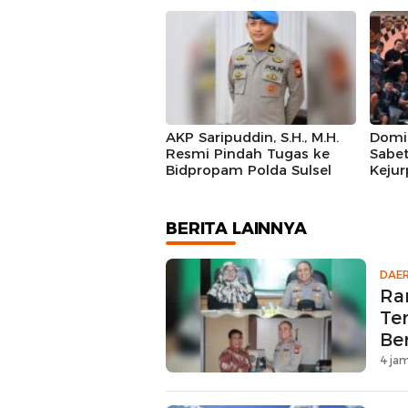
Kali Setahun Lewat IP300
Siap
di Botto, 10,5 Hektare
bagi 
Sawah Langsung Diolah
dengan Rotavator dan
Traktor
AKP Saripuddin, S.H., M.H.
Domi
Resmi Pindah Tugas ke
Sabe
Bidpropam Polda Sulsel
Kejur
Sulse
BERITA LAINNYA
DAE
Ra
Te
Be
4 jam