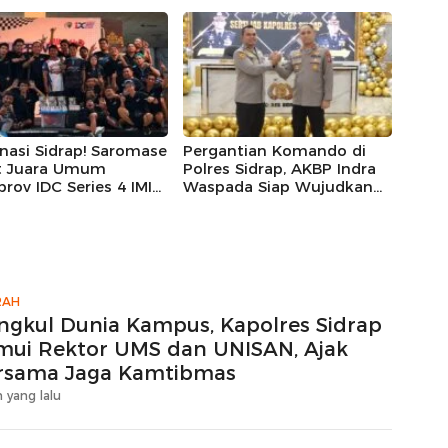
kan Hadiah Umrah
Bright Gas Jadi Pilihan
Petani Berprestasi
nasi Sidrap! Saromase
Pergantian Komando di
t Juara Umum
Polres Sidrap, AKBP Indra
prov IDC Series 4 IMI
Waspada Siap Wujudkan
l 2026
Kamtibmas Kondusif dan
Lanjutkan Pengabdian
RAH
ngkul Dunia Kampus, Kapolres Sidrap
mui Rektor UMS dan UNISAN, Ajak
rsama Jaga Kamtibmas
 yang lalu