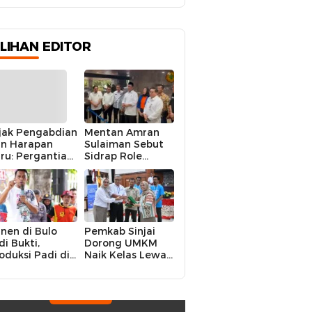
ILIHAN EDITOR
jak Pengabdian
Mentan Amran
n Harapan
Sulaiman Sebut
ru: Pergantian
Sidrap Role
polres Sidrap
Model Nasional
lam Perspektif
dalam Menjaga
rier Dua
Stabilitas Harga
rwira
Telur
nen di Bulo
Pemkab Sinjai
di Bukti,
Dorong UMKM
oduksi Padi di
Naik Kelas Lewat
luruh
Kolaborasi Digital
ecamatan
Strategis
drap Cetak
kor