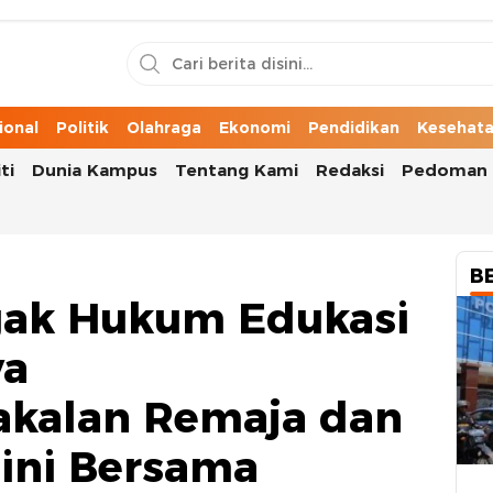
n Cerita Kota
ional
Politik
Olahraga
Ekonomi
Pendidikan
Kesehat
ti
Dunia Kampus
Tentang Kami
Redaksi
Pedoman 
B
gak Hukum Edukasi
ya
akalan Remaja dan
ini Bersama