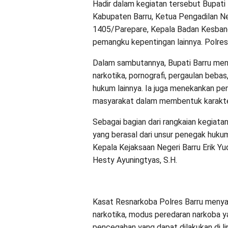
Hadir dalam kegiatan tersebut Bupati B
Kabupaten Barru, Ketua Pengadilan Neg
1405/Parepare, Kepala Badan Kesbangp
pemangku kepentingan lainnya. Polres B
Dalam sambutannya, Bupati Barru meng
narkotika, pornografi, pergaulan bebas
hukum lainnya. Ia juga menekankan pen
masyarakat dalam membentuk karakter
Sebagai bagian dari rangkaian kegiat
yang berasal dari unsur penegak hukum,
Kepala Kejaksaan Negeri Barru Erik Yud
Hesty Ayuningtyas, S.H.
Kasat Resnarkoba Polres Barru meny
narkotika, modus peredaran narkoba y
pencegahan yang dapat dilakukan di l