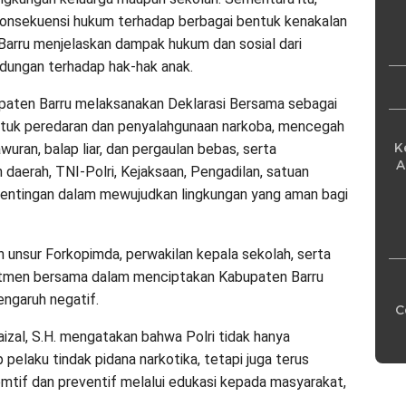
Pe
onsekuensi hukum terhadap berbagai bentuk kenakalan
Barru menjelaskan dampak hukum dan sosial dari
indungan terhadap hak-hak anak.
upaten Barru melaksanakan Deklarasi Bersama sebagai
tuk peredaran dan penyalahgunaan narkoba, mencegah
K
awuran, balap liar, dan pergaulan bebas, serta
A
daerah, TNI-Polri, Kejaksaan, Pengadilan, satuan
pentingan dalam mewujudkan lingkungan yang aman bagi
h unsur Forkopimda, perwakilan kepala sekolah, serta
itmen bersama dalam menciptakan Kabupaten Barru
engaruh negatif.
C
izal, S.H. mengatakan bahwa Polri tidak hanya
elaku tindak pidana narkotika, tetapi juga terus
tif dan preventif melalui edukasi kepada masyarakat,