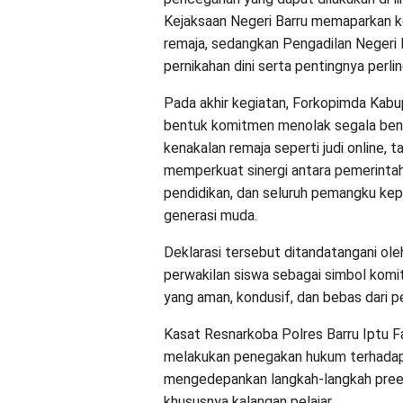
Kejaksaan Negeri Barru memaparkan k
remaja, sedangkan Pengadilan Negeri 
pernikahan dini serta pentingnya perl
Pada akhir kegiatan, Forkopimda Kab
bentuk komitmen menolak segala ben
kenakalan remaja seperti judi online, t
memperkuat sinergi antara pemerintah 
pendidikan, dan seluruh pemangku ke
generasi muda.
Deklarasi tersebut ditandatangani ole
perwakilan siswa sebagai simbol kom
yang aman, kondusif, dan bebas dari p
Kasat Resnarkoba Polres Barru Iptu Fa
melakukan penegakan hukum terhadap p
mengedepankan langkah-langkah preem
khususnya kalangan pelajar.