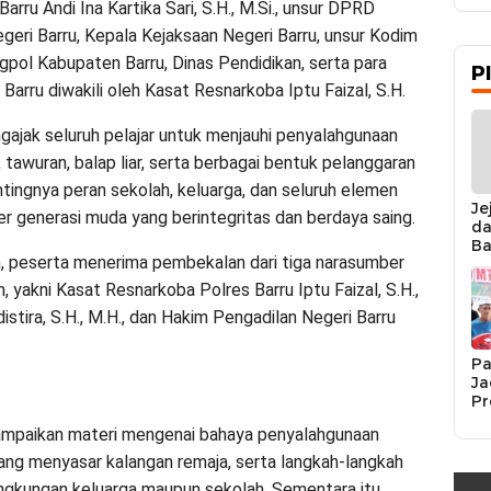
arru Andi Ina Kartika Sari, S.H., M.Si., unsur DPRD
eri Barru, Kepala Kejaksaan Negeri Barru, unsur Kodim
ol Kabupaten Barru, Dinas Pendidikan, serta para
P
arru diwakili oleh Kasat Resnarkoba Iptu Faizal, S.H.
ajak seluruh pelajar untuk menjauhi penyalahgunaan
, tawuran, balap liar, serta berbagai bentuk pelanggaran
tingnya peran sekolah, keluarga, dan seluruh elemen
Je
 generasi muda yang berintegritas dan berdaya saing.
da
Ba
an, peserta menerima pembekalan dari tiga narasumber
Ka
da
 yakni Kasat Resnarkoba Polres Barru Iptu Faizal, S.H.,
Ka
istira, S.H., M.H., dan Hakim Pengadilan Negeri Barru
Pe
Pa
Ja
Pr
Se
ampaikan materi mengenai bahaya penyalahgunaan
K
Si
ang menyasar kalangan remaja, serta langkah-langkah
Re
ingkungan keluarga maupun sekolah. Sementara itu,