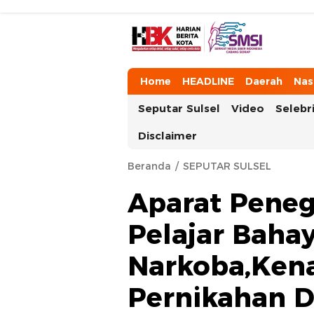
HarianBeritaKota
Mengabarkan Setiap Detil, Sudut, da
Home
HEADLINE
Daerah
Nas
Seputar Sulsel
Video
Selebri
Disclaimer
Beranda
SEPUTAR SULSEL
Aparat Pene
Pelajar Baha
Narkoba,Ken
Pernikahan D