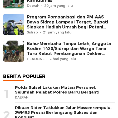
Kamtibmas
Daerah
20 jam yang lalu
Program Pompanisasi dan PM-AAS
Bawa Sidrap Lampaui Target, Bupati
Siapkan Hadiah Umrah bagi Petani
Berprestasi
Sidrap
21 jam yang lalu
Bahu-Membahu Tanpa Lelah, Anggota
Kodim 1420/Sidrap dan Warga Tana
Toro Kebut Pembangunan Dekker
Jembatan Beton
HEADLINE
2 hari yang lalu
BERITA POPULER
Polda Sulsel Lakukan Mutasi Personel,
1
Sejumlah Pejabat Polres Barru Berganti
DAERAH
Ribuan Rider Taklukkan Jalur Massenrempulu,
2
JWM#5 Presisi Berlangsung Sukses dan
Kondusif