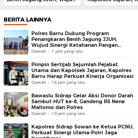
Sinergi Ketahanan Pangan
Barru Harap Perkua
Nasional
Kinerja Organisasi
BERITA LAINNYA
Polres Barru Dukung Program
Penangkaran Benih Jagung JJUH,
Wujud Sinergi Ketahanan Pangan
Nasional
Daerah
1 jam yang lalu
Pimpin Sertijab Sejumlah Pejabat
Utama dan Kapolsek Jajaran, Kapolres
Barru Harap Perkuat Kinerja Organisasi
Daerah
18 jam yang lalu
Bawaslu Sidrap Gelar Aksi Donor Darah
Sambut HUT ke-8, Gandeng RS Nene
Mallomo dan Polres
Daerah
19 jam yang lalu
Kapolres Sidrap Sowan ke Ketua PCNU,
Perkuat Sinergi Ulama-Polri Jaga