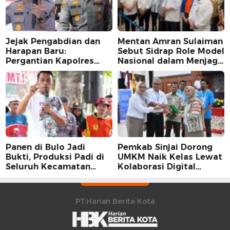
Jejak Pengabdian dan
Mentan Amran Sulaiman
Harapan Baru:
Sebut Sidrap Role Model
Pergantian Kapolres
Nasional dalam Menjaga
Sidrap dalam Perspektif
Stabilitas Harga Telur
Karier Dua Perwira
Panen di Bulo Jadi
Pemkab Sinjai Dorong
Bukti, Produksi Padi di
UMKM Naik Kelas Lewat
Seluruh Kecamatan
Kolaborasi Digital
Sidrap Cetak Rekor
Strategis
Peningkatan
PT.Harian Berita Kota