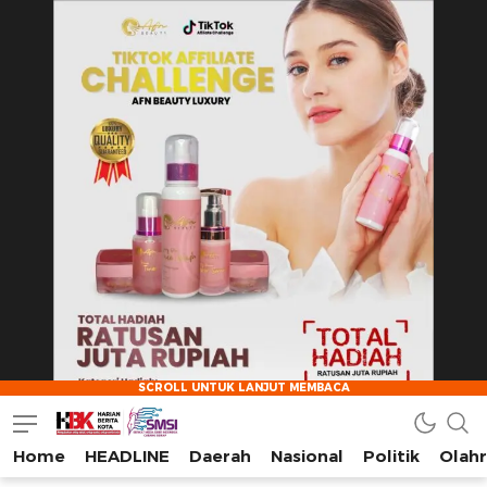
Home
HEADLINE
Daerah
Nasional
Politik
Olah
HarianBeritaKota
Mengabarkan Setiap Detil, Sudut, dan Cerita Kota