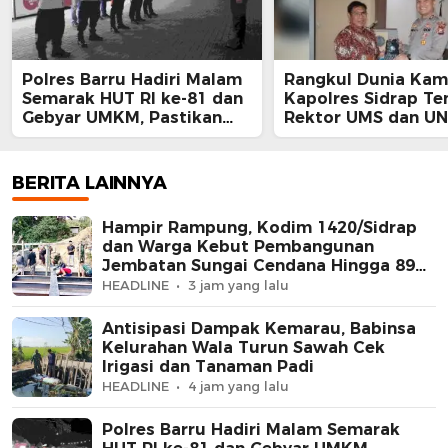
Polres Barru Hadiri Malam
Rangkul Dunia Kam
Semarak HUT RI ke-81 dan
Kapolres Sidrap Te
Gebyar UMKM, Pastikan
Rektor UMS dan UN
Kegiatan Berlangsung
Ajak Bersama Jaga
Aman dan Kondusif
Kamtibmas
BERITA LAINNYA
Hampir Rampung, Kodim 1420/Sidrap
dan Warga Kebut Pembangunan
Jembatan Sungai Cendana Hingga 89
Persen
HEADLINE
3 jam yang lalu
Antisipasi Dampak Kemarau, Babinsa
Kelurahan Wala Turun Sawah Cek
Irigasi dan Tanaman Padi
HEADLINE
4 jam yang lalu
Polres Barru Hadiri Malam Semarak