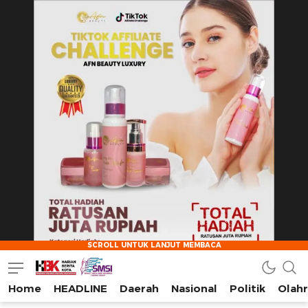
Home
HEADLINE
Daerah
Nasional
Politik
Olah
HarianBeritaKota
Mengabarkan Setiap Detil, Sudut, dan Cerita Kota