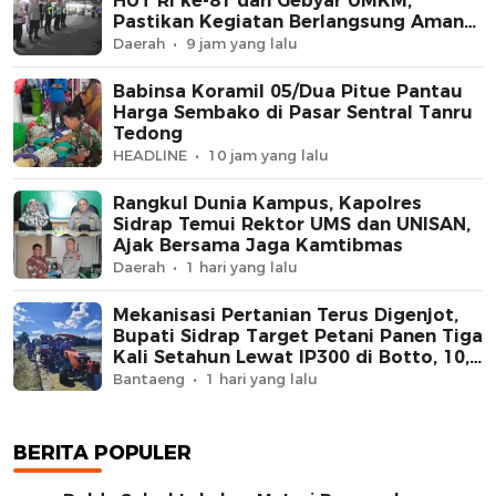
HUT RI ke-81 dan Gebyar UMKM,
Pastikan Kegiatan Berlangsung Aman
dan Kondusif
Daerah
9 jam yang lalu
Babinsa Koramil 05/Dua Pitue Pantau
Harga Sembako di Pasar Sentral Tanru
Tedong
HEADLINE
10 jam yang lalu
Rangkul Dunia Kampus, Kapolres
Sidrap Temui Rektor UMS dan UNISAN,
Ajak Bersama Jaga Kamtibmas
Daerah
1 hari yang lalu
Mekanisasi Pertanian Terus Digenjot,
Bupati Sidrap Target Petani Panen Tiga
Kali Setahun Lewat IP300 di Botto, 10,5
Hektare Sawah Langsung Diolah
Bantaeng
1 hari yang lalu
dengan Rotavator dan Traktor
BERITA POPULER