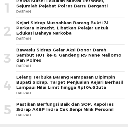
Polda Sulsel Lakukan Mutasi Personel,
1
Sejumlah Pejabat Polres Barru Berganti
DAERAH
Kejari Sidrap Musnahkan Barang Bukti 31
2
Perkara Inkracht, Libatkan Pelajar untuk
Edukasi Bahaya Narkoba
DAERAH
Bawaslu Sidrap Gelar Aksi Donor Darah
3
Sambut HUT ke-8, Gandeng RS Nene Mallomo
dan Polres
DAERAH
Lelang Terbuka Barang Rampasan Dipimpin
4
Bupati Sidrap, Target Penjualan Kejari Berhasil
Lampaui Nilai Limit hingga Rp104,6 Juta
DAERAH
Pastikan Berfungsi Baik dan SOP, Kapolres
5
Sidrap AKBP Indra Cek Senpi Milik Personil
DAERAH