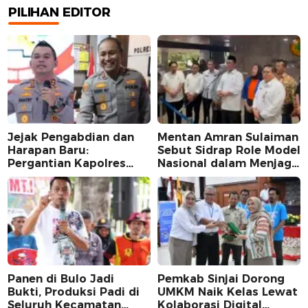
PILIHAN EDITOR
Jejak Pengabdian dan
Mentan Amran Sulaiman
Harapan Baru:
Sebut Sidrap Role Model
Pergantian Kapolres
Nasional dalam Menjaga
Sidrap dalam Perspektif
Stabilitas Harga Telur
Karier Dua Perwira
Panen di Bulo Jadi
Pemkab Sinjai Dorong
Bukti, Produksi Padi di
UMKM Naik Kelas Lewat
Seluruh Kecamatan
Kolaborasi Digital