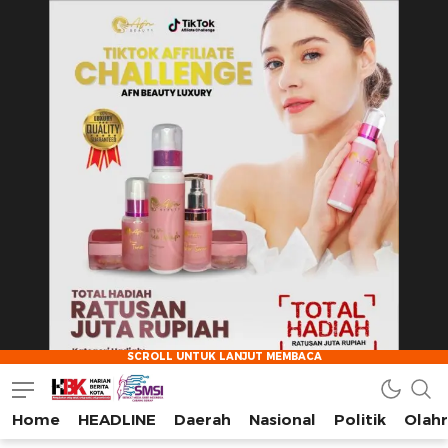
Home
HEADLINE
Daerah
Nasional
Politik
Olah
HarianBeritaKota
Mengabarkan Setiap Detil, Sudut, dan Cerita Kota