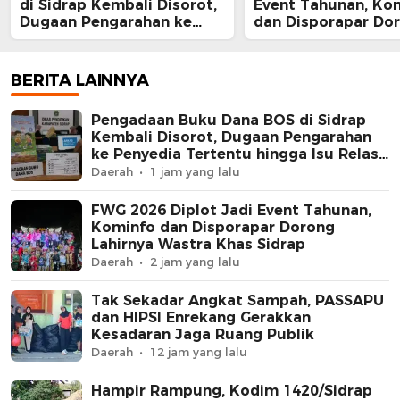
di Sidrap Kembali Disorot,
Event Tahunan, Ko
Dugaan Pengarahan ke
dan Disporapar Do
Penyedia Tertentu hingga
Lahirnya Wastra Kh
Isu Relasi Keluarga
Sidrap
Pejabat Mengemuka
BERITA LAINNYA
Pengadaan Buku Dana BOS di Sidrap
Kembali Disorot, Dugaan Pengarahan
ke Penyedia Tertentu hingga Isu Relasi
Keluarga Pejabat Mengemuka
Daerah
1 jam yang lalu
FWG 2026 Diplot Jadi Event Tahunan,
Kominfo dan Disporapar Dorong
Lahirnya Wastra Khas Sidrap
Daerah
2 jam yang lalu
Tak Sekadar Angkat Sampah, PASSAPU
dan HIPSI Enrekang Gerakkan
Kesadaran Jaga Ruang Publik
Daerah
12 jam yang lalu
Hampir Rampung, Kodim 1420/Sidrap