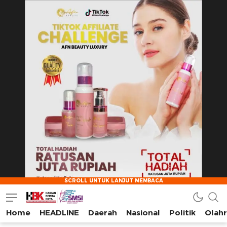
Home
HEADLINE
Daerah
Nasional
Politik
Olah
HarianBeritaKota
Mengabarkan Setiap Detil, Sudut, dan Cerita Kota