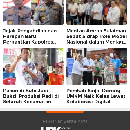
Jejak Pengabdian dan
Mentan Amran Sulaiman
Harapan Baru:
Sebut Sidrap Role Model
Pergantian Kapolres
Nasional dalam Menjaga
Sidrap dalam Perspektif
Stabilitas Harga Telur
Karier Dua Perwira
Panen di Bulo Jadi
Pemkab Sinjai Dorong
Bukti, Produksi Padi di
UMKM Naik Kelas Lewat
Seluruh Kecamatan
Kolaborasi Digital
Sidrap Cetak Rekor
Strategis
Peningkatan
PT.Harian Berita Kota