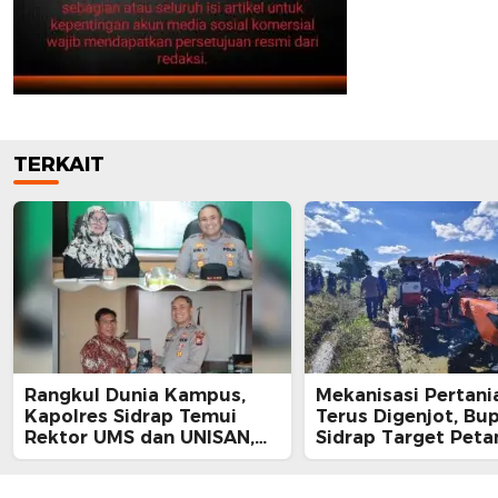
TERKAIT
Rangkul Dunia Kampus,
Mekanisasi Pertani
Kapolres Sidrap Temui
Terus Digenjot, Bup
Rektor UMS dan UNISAN,
Sidrap Target Peta
Ajak Bersama Jaga
Panen Tiga Kali Se
Kamtibmas
Lewat IP300 di Bott