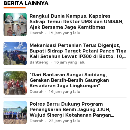
Hektare Sawah La
BERITA LAINNYA
Diolah dengan Rot
dan Traktor
Rangkul Dunia Kampus, Kapolres
Sidrap Temui Rektor UMS dan UNISAN,
Ajak Bersama Jaga Kamtibmas
Daerah
15 jam yang lalu
Mekanisasi Pertanian Terus Digenjot,
Bupati Sidrap Target Petani Panen Tiga
Kali Setahun Lewat IP300 di Botto, 10,5
Hektare Sawah Langsung Diolah
Bantaeng
16 jam yang lalu
dengan Rotavator dan Traktor
“Dari Bantaran Sungai Saddang,
Gerakan Bersih-Bersih Gaungkan
Kesadaran Jaga Lingkungan”.
Daerah
16 jam yang lalu
Polres Barru Dukung Program
Penangkaran Benih Jagung JJUH,
Wujud Sinergi Ketahanan Pangan
Nasional
Daerah
22 jam yang lalu