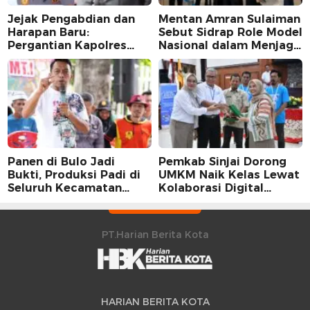
Jejak Pengabdian dan
Mentan Amran Sulaiman
Harapan Baru:
Sebut Sidrap Role Model
Pergantian Kapolres
Nasional dalam Menjaga
Sidrap dalam Perspektif
Stabilitas Harga Telur
Karier Dua Perwira
Panen di Bulo Jadi
Pemkab Sinjai Dorong
Bukti, Produksi Padi di
UMKM Naik Kelas Lewat
Seluruh Kecamatan
Kolaborasi Digital
Sidrap Cetak Rekor
Strategis
Peningkatan
PT.Harian Berita Kota
HARIAN BERITA KOTA