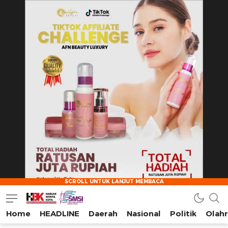
Home
HEADLINE
Daerah
Nasional
Politik
Olah
HarianBeritaKota
Mengabarkan Setiap Detil, Sudut, dan Cerita Kota