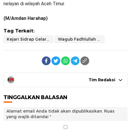
nelayan di wilayah Aceh Timur.
‎(M/Amdan Harahap)
Tag Terkait:
Kejari Sidrap Gelar Rakor Tim PAKEM untuk Menjaga Toleransi dan Stabilitas Sosial
Wagub Fadhlullah Respons Cepat Keluhan Nelayan Soal Pendangkalan Muara Kuala Idi
Tim Redaksi
TINGGALKAN BALASAN
Alamat email Anda tidak akan dipublikasikan.
Ruas
yang wajib ditandai
*