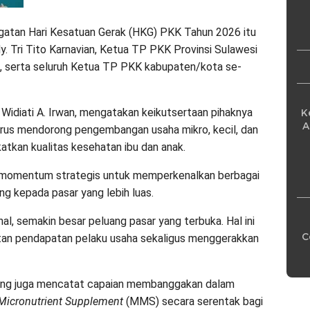
Pe
ngatan Hari Kesatuan Gerak (HKG) PKK Tahun 2026 itu
. Tri Tito Karnavian, Ketua TP PKK Provinsi Sulawesi
n, serta seluruh Ketua TP PKK kabupaten/kota se-
Widiati A. Irwan, mengatakan keikutsertaan pihaknya
K
A
rus mendorong pengembangan usaha mikro, kecil, dan
tkan kualitas kesehatan ibu dan anak.
momentum strategis untuk memperkenalkan berbagai
g kepada pasar yang lebih luas.
l, semakin besar peluang pasar yang terbuka. Hal ini
C
tan pendapatan pelaku usaha sekaligus menggerakkan
ang juga mencatat capaian membanggakan dalam
 Micronutrient Supplement
(MMS) secara serentak bagi