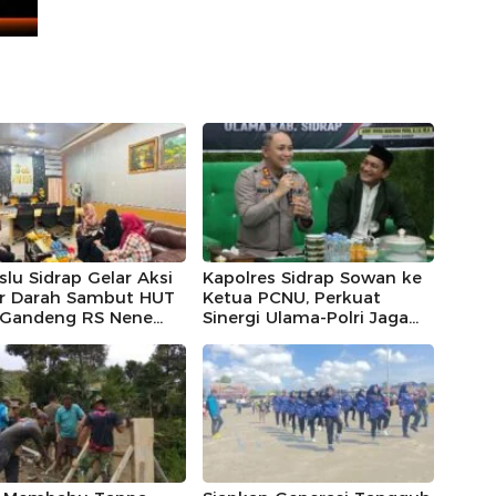
lu Sidrap Gelar Aksi
Kapolres Sidrap Sowan ke
r Darah Sambut HUT
Ketua PCNU, Perkuat
, Gandeng RS Nene
Sinergi Ulama-Polri Jaga
omo dan Polres
Kamtibmas