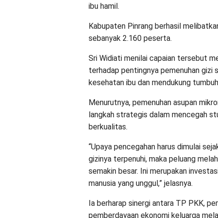
ibu hamil.
Kabupaten Pinrang berhasil melibatka
sebanyak 2.160 peserta.
Sri Widiati menilai capaian tersebut
terhadap pentingnya pemenuhan gizi 
kesehatan ibu dan mendukung tumbuh 
Menurutnya, pemenuhan asupan mikron
langkah strategis dalam mencegah stu
berkualitas.
“Upaya pencegahan harus dimulai seja
gizinya terpenuhi, maka peluang melahi
semakin besar. Ini merupakan invest
manusia yang unggul,” jelasnya.
Ia berharap sinergi antara TP PKK, pe
pemberdayaan ekonomi keluarga melal