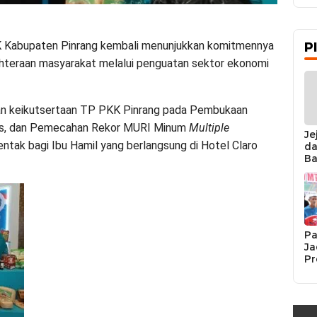
 Kabupaten Pinrang kembali menunjukkan komitmennya
P
teraan masyarakat melalui penguatan sektor ekonomi
an keikutsertaan TP PKK Pinrang pada Pembukaan
is, dan Pemecahan Rekor MURI Minum
Multiple
Je
tak bagi Ibu Hamil yang berlangsung di Hotel Claro
da
Ba
Ka
da
Ka
Pe
Pa
Ja
Pr
Se
K
Si
Re