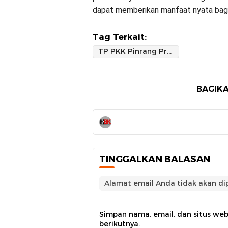
dapat memberikan manfaat nyata bagi
Tag Terkait:
TP PKK Pinrang Promosikan UMKM dan Lampaui Target Peserta Program MMS Ibu Hamil di Peringatan HKG PKK 2026
BAGIKA
TINGGALKAN BALASAN
Alamat email Anda tidak akan dip
Simpan nama, email, dan situs we
berikutnya.