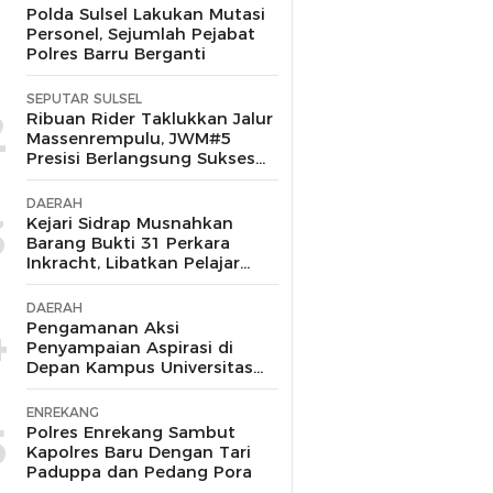
1
Polda Sulsel Lakukan Mutasi
Personel, Sejumlah Pejabat
Polres Barru Berganti
SEPUTAR SULSEL
2
Ribuan Rider Taklukkan Jalur
Massenrempulu, JWM#5
Presisi Berlangsung Sukses
dan Kondusif
DAERAH
3
Kejari Sidrap Musnahkan
Barang Bukti 31 Perkara
Inkracht, Libatkan Pelajar
untuk Edukasi Bahaya
Narkoba
DAERAH
4
Pengamanan Aksi
Penyampaian Aspirasi di
Depan Kampus Universitas
Muhammadiyah Barru
Berlangsung Aman dan
ENREKANG
Kondusif
5
Polres Enrekang Sambut
Kapolres Baru Dengan Tari
Paduppa dan Pedang Pora