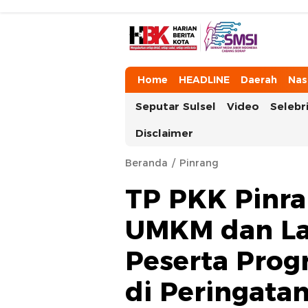
HarianBeritaKota
Mengabarkan Setiap Detil, Sudut, da
Home
HEADLINE
Daerah
Nas
Seputar Sulsel
Video
Selebri
Disclaimer
Beranda
Pinrang
TP PKK Pinr
UMKM dan La
Peserta Prog
di Peringata