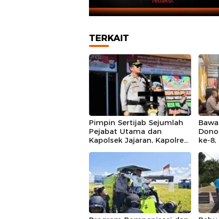
TERKAIT
Pimpin Sertijab Sejumlah
Bawas
Pejabat Utama dan
Dono
Kapolsek Jajaran, Kapolres
ke-8
Barru Harap Perkuat
Mall
Kinerja Organisasi