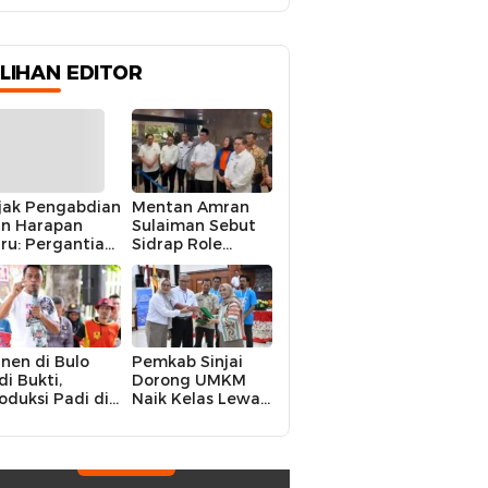
ILIHAN EDITOR
jak Pengabdian
Mentan Amran
n Harapan
Sulaiman Sebut
ru: Pergantian
Sidrap Role
polres Sidrap
Model Nasional
lam Perspektif
dalam Menjaga
rier Dua
Stabilitas Harga
rwira
Telur
nen di Bulo
Pemkab Sinjai
di Bukti,
Dorong UMKM
oduksi Padi di
Naik Kelas Lewat
luruh
Kolaborasi Digital
ecamatan
Strategis
drap Cetak
kor