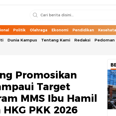
n Cerita Kota
ional
Politik
Olahraga
Ekonomi
Pendidikan
Kesehat
ti
Dunia Kampus
Tentang Kami
Redaksi
Pedoman 
B
ang Promosikan
mpaui Target
ram MMS Ibu Hamil
n HKG PKK 2026