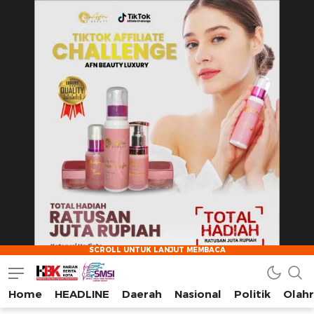
Home
HEADLINE
Daerah
Nasional
Politik
Olah
HarianBeritaKota
Mengabarkan Setiap Detil, Sudut, dan Cerita Kota