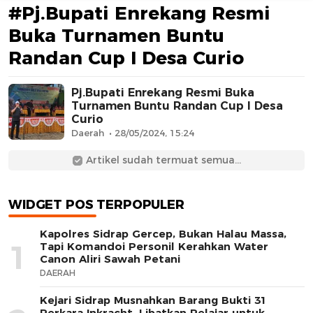
#Pj.Bupati Enrekang Resmi
Buka Turnamen Buntu
Randan Cup I Desa Curio
Pj.Bupati Enrekang Resmi Buka
Turnamen Buntu Randan Cup I Desa
Curio
AFN BEAUTY LUXURY
Daerah
28/05/2024, 15:24
Artikel sudah termuat semua...
WIDGET POS TERPOPULER
Kapolres Sidrap Gercep, Bukan Halau Massa,
1
Tapi Komandoi Personil Kerahkan Water
Canon Aliri Sawah Petani
DAERAH
Kejari Sidrap Musnahkan Barang Bukti 31
Perkara Inkracht, Libatkan Pelajar untuk