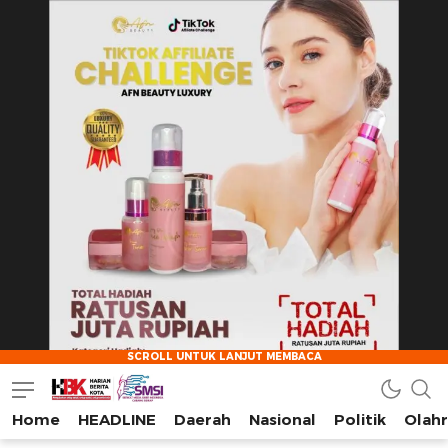
Home
HEADLINE
Daerah
Nasional
Politik
Olah
HarianBeritaKota
Mengabarkan Setiap Detil, Sudut, dan Cerita Kota