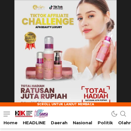
Home
HEADLINE
Daerah
Nasional
Politik
Olah
HarianBeritaKota
Mengabarkan Setiap Detil, Sudut, dan Cerita Kota