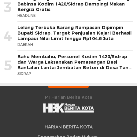
3
Babinsa Kodim 1420/Sidrap Dampingi Makan
Bergizi Gratis
HEADLINE
Lelang Terbuka Barang Rampasan Dipimpin
4
Bupati Sidrap, Target Penjualan Kejari Berhasil
Lampaui Nilai Limit hingga Rp104,6 Juta
DAERAH
Bahu Membahu, Personel Kodim 1420/Sidrap
5
dan Warga Laksanakan Pemasangan Besi
Bantalan Lantai Jembatan Beton di Desa Tana
Toro
SIDRAP
PT.Harian Berita Kota
HARIAN BERITA KOTA