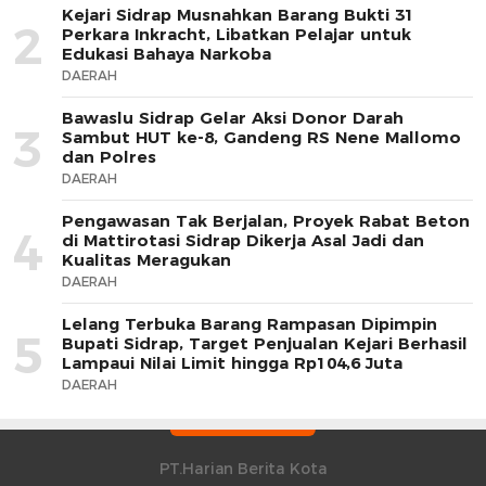
Kejari Sidrap Musnahkan Barang Bukti 31
2
Perkara Inkracht, Libatkan Pelajar untuk
Edukasi Bahaya Narkoba
DAERAH
Bawaslu Sidrap Gelar Aksi Donor Darah
3
Sambut HUT ke-8, Gandeng RS Nene Mallomo
dan Polres
DAERAH
Pengawasan Tak Berjalan, Proyek Rabat Beton
4
di Mattirotasi Sidrap Dikerja Asal Jadi dan
Kualitas Meragukan
DAERAH
Lelang Terbuka Barang Rampasan Dipimpin
5
Bupati Sidrap, Target Penjualan Kejari Berhasil
Lampaui Nilai Limit hingga Rp104,6 Juta
DAERAH
PT.Harian Berita Kota