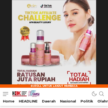
Home
HEADLINE
Daerah
Nasional
Politik
Olah
HarianBeritaKota
Mengabarkan Setiap Detil, Sudut, dan Cerita Kota