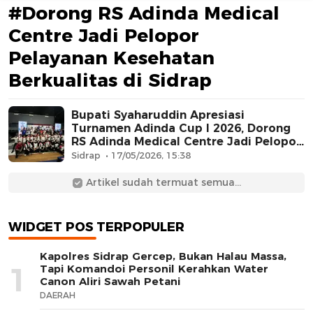
#Dorong RS Adinda Medical
Centre Jadi Pelopor
Pelayanan Kesehatan
Berkualitas di Sidrap
Bupati Syaharuddin Apresiasi
Turnamen Adinda Cup I 2026, Dorong
AFN BEAUTY LUXURY
RS Adinda Medical Centre Jadi Pelopor
Pelayanan Kesehatan Berkualitas di
Sidrap
17/05/2026, 15:38
Sidrap
Artikel sudah termuat semua...
WIDGET POS TERPOPULER
Kapolres Sidrap Gercep, Bukan Halau Massa,
1
Tapi Komandoi Personil Kerahkan Water
Canon Aliri Sawah Petani
DAERAH