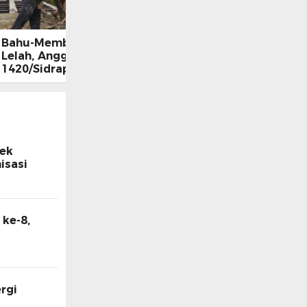
Bahu-Membahu Tanpa
Lelah, Anggota Kodim
1420/Sidrap dan Warga
Tana Toro Kebut
Pembangunan Dekker
Jembatan Beton
sek
isasi
ke-8,
rgi