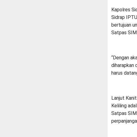
Kapolres Si
Sidrap IPTU
bertujuan u
Satpas SIM 
“Dengan aka
diharapkan
harus datang
Lanjut Kani
Keliling ada
Satpas SIM 
perpanjanga