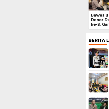
Bawaslu 
Donor D
ke-8, Ga
Mallomo
BERITA 