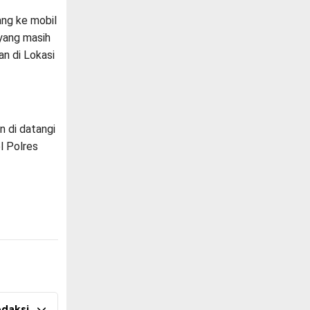
ang ke mobil
yang masih
an di Lokasi
n di datangi
l Polres
edaksi