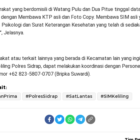
rakat yang berdomisili di Watang Pulu dan Dua Pitue tinggal dat
ng dengan Membawa KTP asli dan Foto Copy. Membawa SIM asli 
s Psikologi dan Surat Keterangan Kesehatan yang telah di sediak
”, Jelasnya.
kat atau terkait lainnya yang berada di Kecamatan lain yang ingi
liling Polres Sidrap, dapat melakukan koordinasi dengan Persone
omor +62 823-5807-0707 (Bripka Suwardi).
it:
anPrima
#PolresSidrap
#SatLantas
#SIMKeliling
Tim R