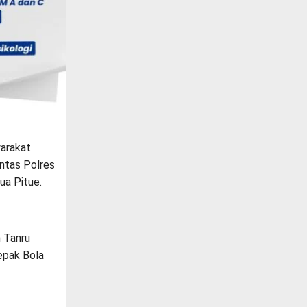
arakat
ntas Polres
ua Pitue.
n Tanru
epak Bola