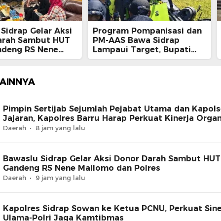
Sidrap Gelar Aksi
Program Pompanisasi dan
arah Sambut HUT
PM-AAS Bawa Sidrap
ndeng RS Nene
Lampaui Target, Bupati
 dan Polres
Siapkan Hadiah Umrah
bagi Petani Berprestasi
LAINNYA
Pimpin Sertijab Sejumlah Pejabat Utama dan Kapol
Jajaran, Kapolres Barru Harap Perkuat Kinerja Organ
Daerah
8 jam yang lalu
Bawaslu Sidrap Gelar Aksi Donor Darah Sambut HUT 
Gandeng RS Nene Mallomo dan Polres
Daerah
9 jam yang lalu
Kapolres Sidrap Sowan ke Ketua PCNU, Perkuat Sine
Ulama-Polri Jaga Kamtibmas