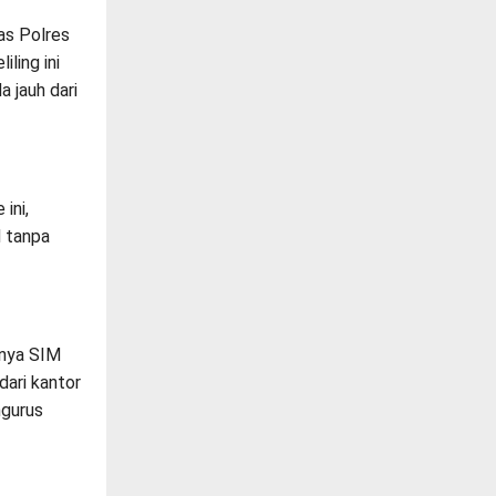
as Polres
ling ini
 jauh dari
ini,
 tanpa
rnya SIM
dari kantor
ngurus