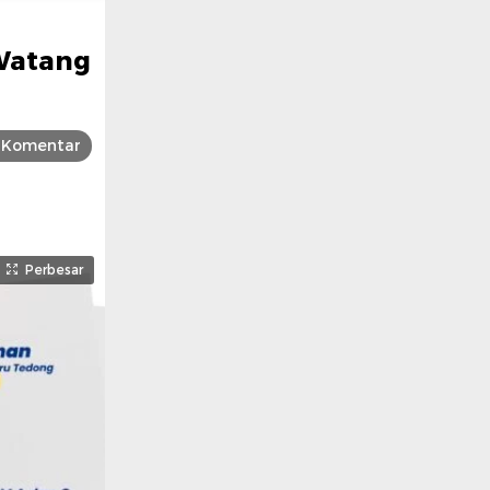
 Watang
Komentar
Perbesar