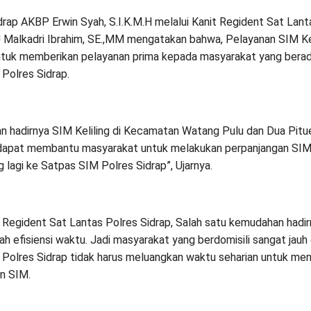
drap AKBP Erwin Syah, S.I.K.M.H melalui Kanit Regident Sat Lant
 Malkadri Ibrahim, SE.,MM mengatakan bahwa, Pelayanan SIM Keli
ntuk memberikan pelayanan prima kepada masyarakat yang berada
Polres Sidrap.
n hadirnya SIM Keliling di Kecamatan Watang Pulu dan Dua Pitue 
 dapat membantu masyarakat untuk melakukan perpanjangan SIM
 lagi ke Satpas SIM Polres Sidrap”, Ujarnya.
t Regident Sat Lantas Polres Sidrap, Salah satu kemudahan hadi
lah efisiensi waktu. Jadi masyarakat yang berdomisili sangat jauh 
Polres Sidrap tidak harus meluangkan waktu seharian untuk me
n SIM.