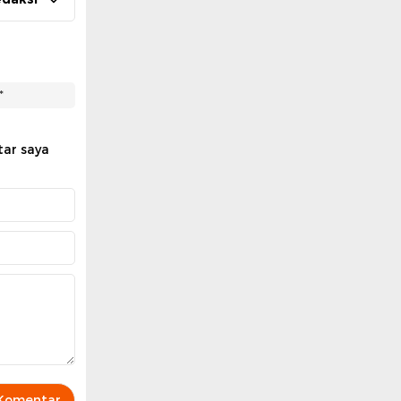
*
tar saya