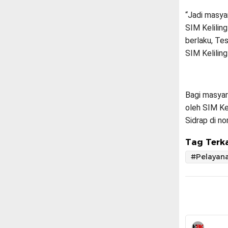
“Jadi masya
SIM Kelili
berlaku, Te
SIM Keliling
Bagi masyara
oleh SIM Ke
Sidrap di n
Tag Terka
#Pelayan