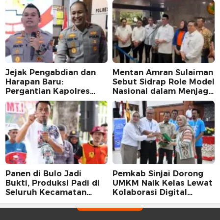
Jejak Pengabdian dan
Mentan Amran Sulaiman
Harapan Baru:
Sebut Sidrap Role Model
Pergantian Kapolres
Nasional dalam Menjaga
Sidrap dalam Perspektif
Stabilitas Harga Telur
Karier Dua Perwira
Panen di Bulo Jadi
Pemkab Sinjai Dorong
Bukti, Produksi Padi di
UMKM Naik Kelas Lewat
Seluruh Kecamatan
Kolaborasi Digital
Sidrap Cetak Rekor
Strategis
Peningkatan