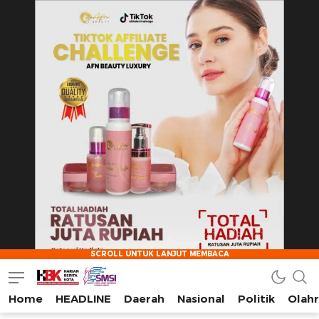
Home
HEADLINE
Daerah
Nasional
Politik
Olah
HarianBeritaKota
Mengabarkan Setiap Detil, Sudut, dan Cerita Kota