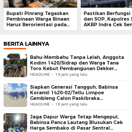
Bupati Pinrang Tegaskan
Pastikan Berfungsi
Pembinaan Warga Binaan
dan SOP, Kapolres 
Harus Berorientasi pada
AKBP Indra Cek Sen
Reintegrasi Sosial
Personil
BERITA LAINNYA
Bahu-Membahu Tanpa Lelah, Anggota
Kodim 1420/Sidrap dan Warga Tana
Toro Kebut Pembangunan Dekker
Jembatan Beton
HEADLINE
19 jam yang lalu
Siapkan Generasi Tangguh, Babinsa
Koramil 1420-02/Tellu Limpoe
Gembleng Calon Paskibraka
Kecamatan
HEADLINE
19 jam yang lalu
Jaga Dapur Warga Tetap Mengepul,
Babinsa Panca Lautang Blusukan Cek
Harga Sembako di Pasar Sentral