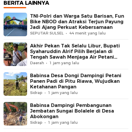
Macan, MB Diamank
BERITA LAINNYA
Batulappa
TNI-Polri dan Warga Satu Barisan, Fun
Bike NBOD dan Atraksi Terjun Payung
Jadi Ajang Perkuat Kebersamaan
SEPUTAR SULSEL
44 menit yang lalu
Akhir Pekan Tak Selalu Libur, Bupati
Syaharuddin Alrif Pilih Berjalan di
Tengah Sawah Menjaga Air Petani
Sidrap
Daerah
1 jam yang lalu
Babinsa Desa Dongi Dampingi Petani
Panen Padi di Pitu Riawa, Wujudkan
Ketahanan Pangan
Sidrap
1 jam yang lalu
Babinsa Dampingi Pembangunan
Jembatan Sungai Bolalele di Desa
Abokongan
Sidrap
1 jam yang lalu