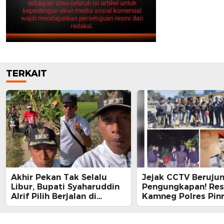
TERKAIT
Akhir Pekan Tak Selalu
Jejak CCTV Beruju
Libur, Bupati Syaharuddin
Pengungkapan! Re
Alrif Pilih Berjalan di
Kamneg Polres Pin
Tengah Sawah Menjaga Air
Sukses Bongkar Ka
Petani Sidrap
Kematian Perempua