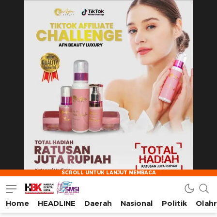
Home
HEADLINE
Daerah
Nasional
Politik
Olah
HarianBeritaKota
Mengabarkan Setiap Detil, Sudut, dan Cerita Kota