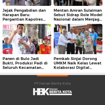
Jejak Pengabdian dan
Mentan Amran Sulaiman
Harapan Baru:
Sebut Sidrap Role Model
Pergantian Kapolres
Nasional dalam Menjaga
Sidrap dalam Perspektif
Stabilitas Harga Telur
Karier Dua Perwira
Panen di Bulo Jadi
Pemkab Sinjai Dorong
Bukti, Produksi Padi di
UMKM Naik Kelas Lewat
Seluruh Kecamatan
Kolaborasi Digital
Sidrap Cetak Rekor
Strategis
Peningkatan
PT.Harian Berita Kota