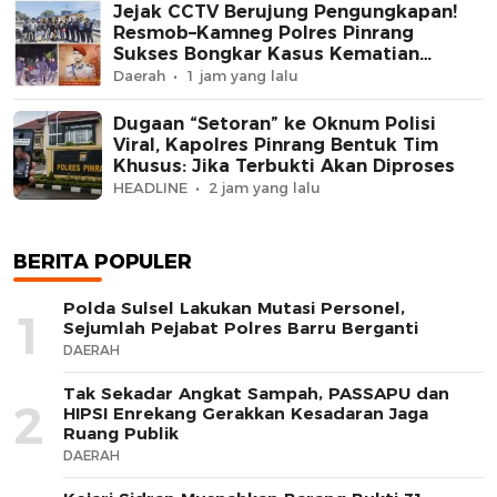
Jejak CCTV Berujung Pengungkapan!
Resmob–Kamneg Polres Pinrang
Sukses Bongkar Kasus Kematian
Perempuan di Jl Macan, MB Diamankan
Daerah
1 jam yang lalu
di Batulappa
Dugaan “Setoran” ke Oknum Polisi
Viral, Kapolres Pinrang Bentuk Tim
Khusus: Jika Terbukti Akan Diproses
HEADLINE
2 jam yang lalu
BERITA POPULER
Polda Sulsel Lakukan Mutasi Personel,
1
Sejumlah Pejabat Polres Barru Berganti
DAERAH
Tak Sekadar Angkat Sampah, PASSAPU dan
2
HIPSI Enrekang Gerakkan Kesadaran Jaga
Ruang Publik
DAERAH