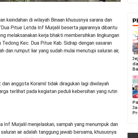
n keindahan di wilayah Binaan khususnya sarana dan
P
Dua Pitue Letda Inf Murjalil beserta jajarannya dibantu
g melaksanakan kerja bhakti membersihkan lingkungan
u Tedong Kec. Dua Pitue Kab. Sidrap dengan sasaran
an rumput liar yang sudah mulai menutupi saluran air,
Je
da
Ba
Ka
da
an anggota Koramil tidak diragukan lagi diwilayah
Ka
Pe
rga terlihat pada kegiatan peduli kebersihan yang rutin
Pa
Ja
Pr
Se
K
a Inf Murjalil menjelaskan, sampah yang menumpuk dan
Si
 saluran air adalah tanggung jawab bersama, khususnya
Re