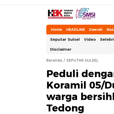
HarianBeritaKota
Mengabarkan Setiap Detil, Sudut, da
Home
HEADLINE
Daerah
Nas
Seputar Sulsel
Video
Selebri
Disclaimer
Beranda
SEPUTAR SULSEL
Peduli denga
Koramil 05/D
warga bersih
Tedong