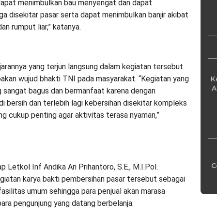
Pe
dapat menimbulkan bau menyengat dan dapat
a disekitar pasar serta dapat menimbulkan banjir akibat
an rumput liar,” katanya.
ajarannya yang terjun langsung dalam kegiatan tersebut
pakan wujud bhakti TNI pada masyarakat. “Kegiatan yang
K
A
g sangat bagus dan bermanfaat karena dengan
di bersih dan terlebih lagi kebersihan disekitar kompleks
g cukup penting agar aktivitas terasa nyaman,”
C
Letkol Inf Andika Ari Prihantoro, S.E., M.I.Pol.
iatan karya bakti pembersihan pasar tersebut sebagai
asilitas umum sehingga para penjual akan marasa
ara pengunjung yang datang berbelanja.