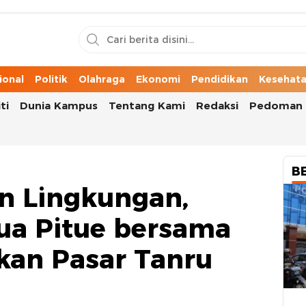
n Cerita Kota
ional
Politik
Olahraga
Ekonomi
Pendidikan
Kesehat
ti
Dunia Kampus
Tentang Kami
Redaksi
Pedoman 
B
n Lingkungan,
ua Pitue bersama
kan Pasar Tanru