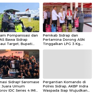
ram Pompanisasi dan
Pemkab Sidrap dan
AS Bawa Sidrap
Pertamina Dorong ASN
ui Target, Bupati
Tinggalkan LPG 3 Kg,
kan Hadiah Umrah
Bright Gas Jadi Pilihan
Petani Berprestasi
nasi Sidrap! Saromase
Pergantian Komando di
t Juara Umum
Polres Sidrap, AKBP Indra
prov IDC Series 4 IMI
Waspada Siap Wujudkan
l 2026
Kamtibmas Kondusif dan
Lanjutkan Pengabdian