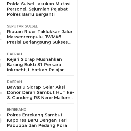
1
Polda Sulsel Lakukan Mutasi
Personel, Sejumlah Pejabat
Polres Barru Berganti
SEPUTAR SULSEL
2
Ribuan Rider Taklukkan Jalur
Massenrempulu, JWM#5
Presisi Berlangsung Sukses
dan Kondusif
DAERAH
3
Kejari Sidrap Musnahkan
Barang Bukti 31 Perkara
Inkracht, Libatkan Pelajar
untuk Edukasi Bahaya
Narkoba
DAERAH
4
Bawaslu Sidrap Gelar Aksi
Donor Darah Sambut HUT ke-
8, Gandeng RS Nene Mallomo
dan Polres
ENREKANG
5
Polres Enrekang Sambut
Kapolres Baru Dengan Tari
Paduppa dan Pedang Pora