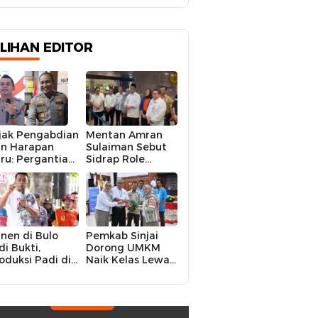
ILIHAN EDITOR
jak Pengabdian
Mentan Amran
n Harapan
Sulaiman Sebut
ru: Pergantian
Sidrap Role
polres Sidrap
Model Nasional
lam Perspektif
dalam Menjaga
rier Dua
Stabilitas Harga
rwira
Telur
nen di Bulo
Pemkab Sinjai
di Bukti,
Dorong UMKM
oduksi Padi di
Naik Kelas Lewat
luruh
Kolaborasi Digital
ecamatan
Strategis
drap Cetak
kor