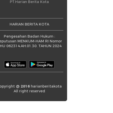
ningkatan
PT.Harian Berita Kota
HARIAN BERITA KOTA
Pengesahan Badan Hukum :
eputusan MENKUM-HAM RI Nomor
HU 062314.AH.01.30. TAHUN 2024
opyright @
2016
harianberitakota
All right reserved