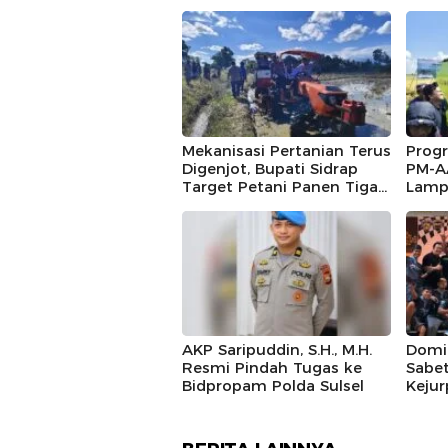
Mekanisasi Pertanian Terus
Prog
Digenjot, Bupati Sidrap
PM-A
Target Petani Panen Tiga
Lampa
Kali Setahun Lewat IP300
Siap
di Botto, 10,5 Hektare
bagi 
Sawah Langsung Diolah
dengan Rotavator dan
Traktor
AKP Saripuddin, S.H., M.H.
Domi
Resmi Pindah Tugas ke
Sabe
Bidpropam Polda Sulsel
Kejur
Sulse