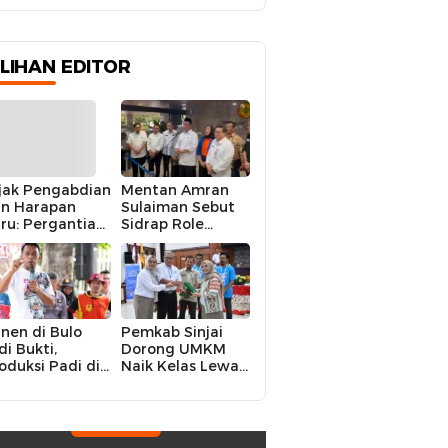
Narkoba
ILIHAN EDITOR
jak Pengabdian
Mentan Amran
n Harapan
Sulaiman Sebut
ru: Pergantian
Sidrap Role
polres Sidrap
Model Nasional
lam Perspektif
dalam Menjaga
rier Dua
Stabilitas Harga
rwira
Telur
nen di Bulo
Pemkab Sinjai
di Bukti,
Dorong UMKM
oduksi Padi di
Naik Kelas Lewat
luruh
Kolaborasi Digital
ecamatan
Strategis
drap Cetak
kor