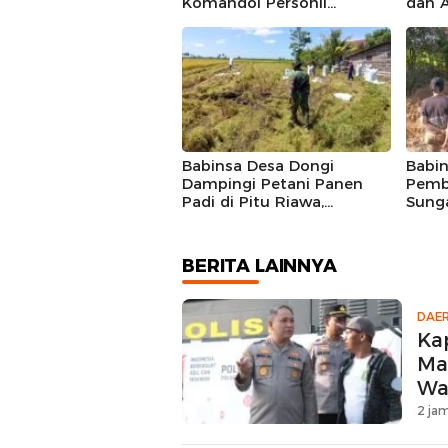
Komandoi Personil
dan A
Kerahkan Water Canon
Jadi 
Aliri Sawah Petani
Kebe
Babinsa Desa Dongi
Babi
Dampingi Petani Panen
Pemb
Padi di Pitu Riawa,
Sunga
Wujudkan Ketahanan
Abok
Pangan
BERITA LAINNYA
DAE
Ka
Ma
Wa
2 jam