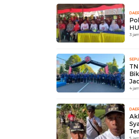
DAE
Po
HU
3 jam
SEPU
TN
Bi
Ja
4 jam
DAE
Akh
Sya
Te
5 jam