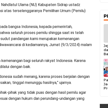
ahdlatul Ulama (NU) Kabupaten Sidrap ustadz
i atas terselenggaranya Pemilihan Umum (Pemilu)
P
pada bangsa Indonesia, kepada pemerintah,
ahwa seluruh proses pemilu shingga saat ini telah
lam sudut pandangan kami merupakan kemenangan
 diwawancarai di kediamannya, Jumat (9/3/2024) malam
Je
da
Ba
Ka
 kemenangan bagi seluruh rakyat Indonesia. Karena
da
Ka
ilalui dengan baik.
Pe
ndonesia sudah menang, karena proses berjalan dengan
Pa
saikan, tinggal menunggu hasilnya,” ujarnya.
Ja
Pr
Se
hak-pihak yang tidak puas dengan hasil pemilu agar
K
 sesuai dengan hukum dan perundang-undangan yang
Si
Re