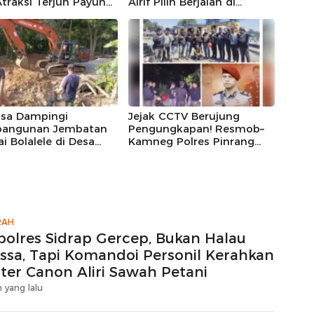
traksi Terjun Payung
Alrif Pilih Berjalan di
Ajang Perkuat
Tengah Sawah Menjaga Air
rsamaan
Petani Sidrap
nsa Dampingi
Jejak CCTV Berujung
angunan Jembatan
Pengungkapan! Resmob–
i Bolalele di Desa
Kamneg Polres Pinrang
ongan
Sukses Bongkar Kasus
Kematian Perempuan di Jl
Macan, MB Diamankan di
Batulappa
RAH
polres Sidrap Gercep, Bukan Halau
ssa, Tapi Komandoi Personil Kerahkan
ter Canon Aliri Sawah Petani
 yang lalu