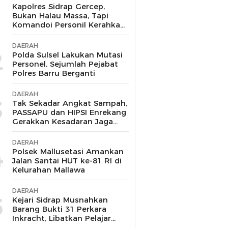
1
Kapolres Sidrap Gercep,
Bukan Halau Massa, Tapi
Komandoi Personil Kerahkan
Water Canon Aliri Sawah
Petani
DAERAH
2
Polda Sulsel Lakukan Mutasi
Personel, Sejumlah Pejabat
Polres Barru Berganti
DAERAH
3
Tak Sekadar Angkat Sampah,
PASSAPU dan HIPSI Enrekang
Gerakkan Kesadaran Jaga
Ruang Publik
DAERAH
4
Polsek Mallusetasi Amankan
Jalan Santai HUT ke-81 RI di
Kelurahan Mallawa
DAERAH
5
Kejari Sidrap Musnahkan
Barang Bukti 31 Perkara
Inkracht, Libatkan Pelajar
untuk Edukasi Bahaya