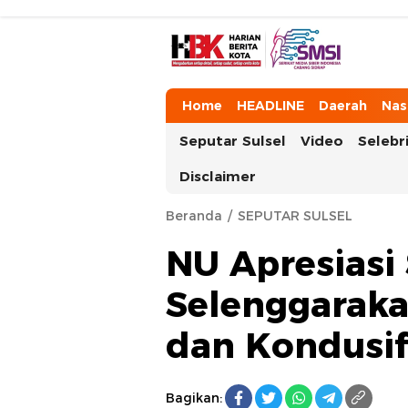
HarianBeritaKota
Mengabarkan Setiap Detil, Sudut, da
Home
HEADLINE
Daerah
Nas
Seputar Sulsel
Video
Selebri
Disclaimer
Beranda
SEPUTAR SULSEL
NU Apresiasi
Selenggarak
dan Kondusif
Bagikan: