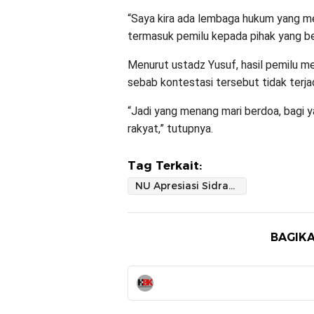
“Saya kira ada lembaga hukum yang me
termasuk pemilu kepada pihak yang be
Menurut ustadz Yusuf, hasil pemilu me
sebab kontestasi tersebut tidak terjadi
“Jadi yang menang mari berdoa, bagi ya
rakyat,” tutupnya.
Tag Terkait:
NU Apresiasi Sidrap Sukses Selenggarakan Pemilu Damai dan Kondusif
BAGIKA