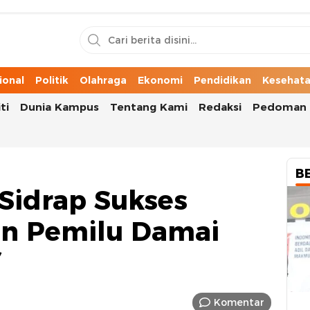
n Cerita Kota
ional
Politik
Olahraga
Ekonomi
Pendidikan
Kesehat
ti
Dunia Kampus
Tentang Kami
Redaksi
Pedoman 
B
 Sidrap Sukses
an Pemilu Damai
Komentar