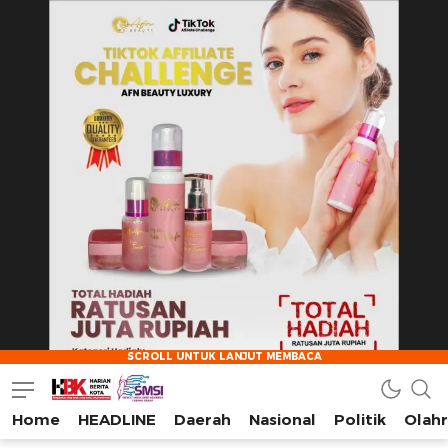
Home
HEADLINE
Daerah
Nasional
Politik
Olah
HarianBeritaKota
Mengabarkan Setiap Detil, Sudut, dan Cerita Kota