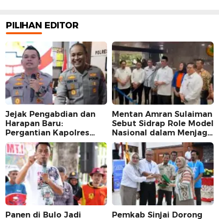
PILIHAN EDITOR
Jejak Pengabdian dan
Mentan Amran Sulaiman
Harapan Baru:
Sebut Sidrap Role Model
Pergantian Kapolres
Nasional dalam Menjaga
Sidrap dalam Perspektif
Stabilitas Harga Telur
Karier Dua Perwira
Panen di Bulo Jadi
Pemkab Sinjai Dorong