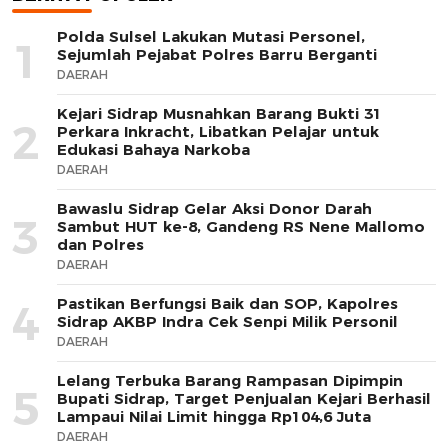
Polda Sulsel Lakukan Mutasi Personel,
1
Sejumlah Pejabat Polres Barru Berganti
DAERAH
Kejari Sidrap Musnahkan Barang Bukti 31
2
Perkara Inkracht, Libatkan Pelajar untuk
Edukasi Bahaya Narkoba
DAERAH
Bawaslu Sidrap Gelar Aksi Donor Darah
3
Sambut HUT ke-8, Gandeng RS Nene Mallomo
dan Polres
DAERAH
Pastikan Berfungsi Baik dan SOP, Kapolres
4
Sidrap AKBP Indra Cek Senpi Milik Personil
DAERAH
Lelang Terbuka Barang Rampasan Dipimpin
5
Bupati Sidrap, Target Penjualan Kejari Berhasil
Lampaui Nilai Limit hingga Rp104,6 Juta
DAERAH