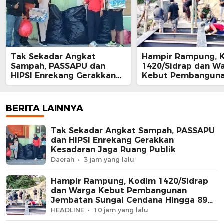
Tak Sekadar Angkat
Hampir Rampung, 
Sampah, PASSAPU dan
1420/Sidrap dan W
HIPSI Enrekang Gerakkan
Kebut Pembangun
Kesadaran Jaga Ruang
Jembatan Sungai 
Publik
Hingga 89 Persen
BERITA LAINNYA
Tak Sekadar Angkat Sampah, PASSAPU
dan HIPSI Enrekang Gerakkan
Kesadaran Jaga Ruang Publik
Daerah
3 jam yang lalu
Hampir Rampung, Kodim 1420/Sidrap
dan Warga Kebut Pembangunan
Jembatan Sungai Cendana Hingga 89
Persen
HEADLINE
10 jam yang lalu