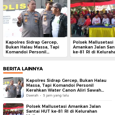
Kapolres Sidrap Gercep,
Polsek Mallusetasi
Bukan Halau Massa, Tapi
Amankan Jalan San
Komandoi Personil
ke-81 RI di Kelurah
Kerahkan Water Canon
Mallawa
Aliri Sawah Petani
BERITA LAINNYA
Kapolres Sidrap Gercep, Bukan Halau
Massa, Tapi Komandoi Personil
Kerahkan Water Canon Aliri Sawah
Petani
Daerah
5 jam yang lalu
Polsek Mallusetasi Amankan Jalan
Santai HUT ke-81 RI di Kelurahan