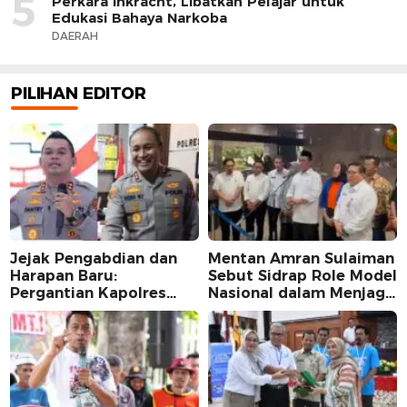
5
Perkara Inkracht, Libatkan Pelajar untuk
Edukasi Bahaya Narkoba
DAERAH
PILIHAN EDITOR
Jejak Pengabdian dan
Mentan Amran Sulaiman
Harapan Baru:
Sebut Sidrap Role Model
Pergantian Kapolres
Nasional dalam Menjaga
Sidrap dalam Perspektif
Stabilitas Harga Telur
Karier Dua Perwira