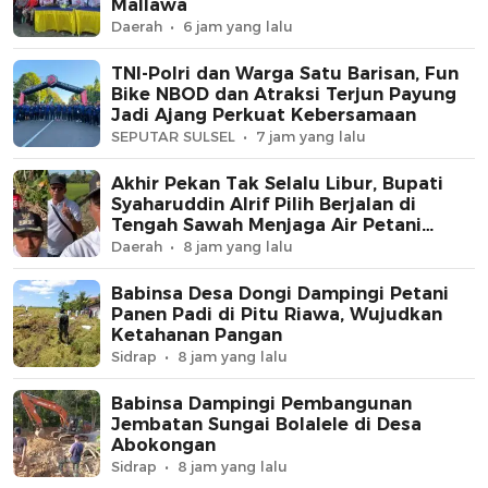
Mallawa
Daerah
6 jam yang lalu
TNI-Polri dan Warga Satu Barisan, Fun
Bike NBOD dan Atraksi Terjun Payung
Jadi Ajang Perkuat Kebersamaan
SEPUTAR SULSEL
7 jam yang lalu
Akhir Pekan Tak Selalu Libur, Bupati
Syaharuddin Alrif Pilih Berjalan di
Tengah Sawah Menjaga Air Petani
Sidrap
Daerah
8 jam yang lalu
Babinsa Desa Dongi Dampingi Petani
Panen Padi di Pitu Riawa, Wujudkan
Ketahanan Pangan
Sidrap
8 jam yang lalu
Babinsa Dampingi Pembangunan
Jembatan Sungai Bolalele di Desa
Abokongan
Sidrap
8 jam yang lalu