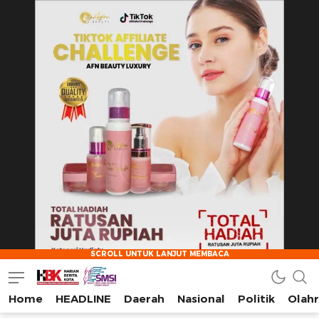
Home
HEADLINE
Daerah
Nasional
Politik
Olah
HarianBeritaKota
Mengabarkan Setiap Detil, Sudut, dan Cerita Kota