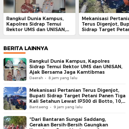
Rangkul Dunia Kampus,
Mekanisasi Pertani
Kapolres Sidrap Temui
Terus Digenjot, Bup
Rektor UMS dan UNISAN,
Sidrap Target Peta
Ajak Bersama Jaga
Panen Tiga Kali Se
Kamtibmas
Lewat IP300 di Bott
Hektare Sawah La
BERITA LAINNYA
Diolah dengan Rot
dan Traktor
Rangkul Dunia Kampus, Kapolres
Sidrap Temui Rektor UMS dan UNISAN,
Ajak Bersama Jaga Kamtibmas
Daerah
8 jam yang lalu
Mekanisasi Pertanian Terus Digenjot,
Bupati Sidrap Target Petani Panen Tiga
Kali Setahun Lewat IP300 di Botto, 10,5
Hektare Sawah Langsung Diolah
Bantaeng
9 jam yang lalu
dengan Rotavator dan Traktor
“Dari Bantaran Sungai Saddang,
Gerakan Bersih-Bersih Gaungkan