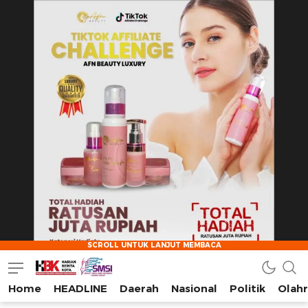
Home
HEADLINE
Daerah
Nasional
Politik
Olah
HarianBeritaKota
Mengabarkan Setiap Detil, Sudut, dan Cerita Kota