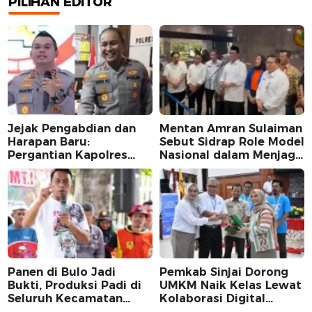
PILIHAN EDITOR
Jejak Pengabdian dan
Mentan Amran Sulaiman
Harapan Baru:
Sebut Sidrap Role Model
Pergantian Kapolres
Nasional dalam Menjaga
Sidrap dalam Perspektif
Stabilitas Harga Telur
Karier Dua Perwira
Panen di Bulo Jadi
Pemkab Sinjai Dorong
Bukti, Produksi Padi di
UMKM Naik Kelas Lewat
Seluruh Kecamatan
Kolaborasi Digital
Sidrap Cetak Rekor
Strategis