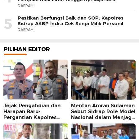
DAERAH
Pastikan Berfungsi Baik dan SOP, Kapolres
5
Sidrap AKBP Indra Cek Senpi Milik Personil
DAERAH
PILIHAN EDITOR
Jejak Pengabdian dan
Mentan Amran Sulaiman
Harapan Baru:
Sebut Sidrap Role Model
Pergantian Kapolres
Nasional dalam Menjaga
Sidrap dalam Perspektif
Stabilitas Harga Telur
Karier Dua Perwira