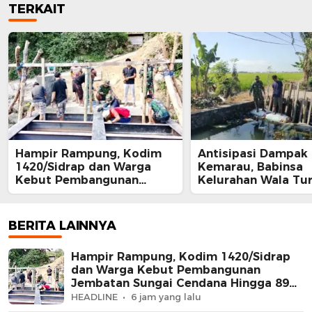
TERKAIT
Hampir Rampung, Kodim
Antisipasi Dampak
1420/Sidrap dan Warga
Kemarau, Babinsa
Kebut Pembangunan
Kelurahan Wala Tu
Jembatan Sungai Cendana
Sawah Cek Irigasi 
Hingga 89 Persen
Tanaman Padi
BERITA LAINNYA
Hampir Rampung, Kodim 1420/Sidrap
dan Warga Kebut Pembangunan
Jembatan Sungai Cendana Hingga 89
Persen
HEADLINE
6 jam yang lalu