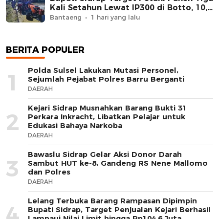
Kali Setahun Lewat IP300 di Botto, 10,5
Hektare Sawah Langsung Diolah
Bantaeng
1 hari yang lalu
dengan Rotavator dan Traktor
BERITA POPULER
Polda Sulsel Lakukan Mutasi Personel,
1
Sejumlah Pejabat Polres Barru Berganti
DAERAH
Kejari Sidrap Musnahkan Barang Bukti 31
2
Perkara Inkracht, Libatkan Pelajar untuk
Edukasi Bahaya Narkoba
DAERAH
Bawaslu Sidrap Gelar Aksi Donor Darah
3
Sambut HUT ke-8, Gandeng RS Nene Mallomo
dan Polres
DAERAH
Lelang Terbuka Barang Rampasan Dipimpin
4
Bupati Sidrap, Target Penjualan Kejari Berhasil
Lampaui Nilai Limit hingga Rp104,6 Juta