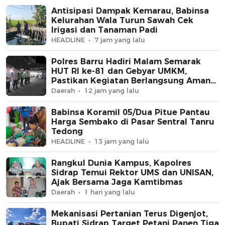
Antisipasi Dampak Kemarau, Babinsa
Kelurahan Wala Turun Sawah Cek
Irigasi dan Tanaman Padi
HEADLINE
7 jam yang lalu
Polres Barru Hadiri Malam Semarak
HUT RI ke-81 dan Gebyar UMKM,
Pastikan Kegiatan Berlangsung Aman
dan Kondusif
Daerah
12 jam yang lalu
Babinsa Koramil 05/Dua Pitue Pantau
Harga Sembako di Pasar Sentral Tanru
Tedong
HEADLINE
13 jam yang lalu
Rangkul Dunia Kampus, Kapolres
Sidrap Temui Rektor UMS dan UNISAN,
Ajak Bersama Jaga Kamtibmas
Daerah
1 hari yang lalu
Mekanisasi Pertanian Terus Digenjot,
Bupati Sidrap Target Petani Panen Tiga