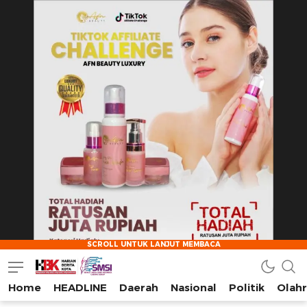
Home
HEADLINE
Daerah
Nasional
Politik
Olah
HarianBeritaKota
Mengabarkan Setiap Detil, Sudut, dan Cerita Kota