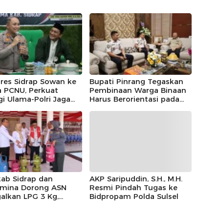
res Sidrap Sowan ke
Bupati Pinrang Tegaskan
a PCNU, Perkuat
Pembinaan Warga Binaan
gi Ulama-Polri Jaga
Harus Berorientasi pada
ibmas
Reintegrasi Sosial
ab Sidrap dan
AKP Saripuddin, S.H., M.H.
amina Dorong ASN
Resmi Pindah Tugas ke
alkan LPG 3 Kg,
Bidpropam Polda Sulsel
t Gas Jadi Pilihan