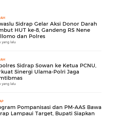
RAH
waslu Sidrap Gelar Aksi Donor Darah
mbut HUT ke-8, Gandeng RS Nene
llomo dan Polres
 yang lalu
RAH
polres Sidrap Sowan ke Ketua PCNU,
rkuat Sinergi Ulama-Polri Jaga
mtibmas
 yang lalu
AP
ogram Pompanisasi dan PM-AAS Bawa
drap Lampaui Target, Bupati Siapkan