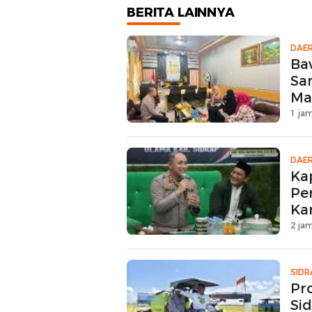
BERITA LAINNYA
DAE
Ba
Sa
Ma
1 jam
DAE
Ka
Pe
Ka
2 jam
SIDR
Pr
Si