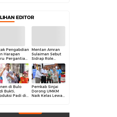
ILIHAN EDITOR
jak Pengabdian
Mentan Amran
n Harapan
Sulaiman Sebut
ru: Pergantian
Sidrap Role
polres Sidrap
Model Nasional
lam Perspektif
dalam Menjaga
rier Dua
Stabilitas Harga
rwira
Telur
nen di Bulo
Pemkab Sinjai
di Bukti,
Dorong UMKM
oduksi Padi di
Naik Kelas Lewat
luruh
Kolaborasi Digital
ecamatan
Strategis
drap Cetak
kor