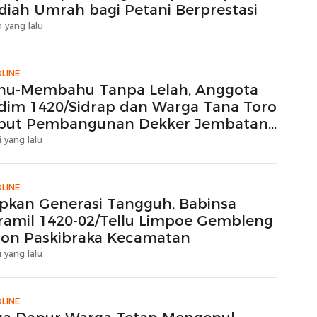
diah Umrah bagi Petani Berprestasi
 yang lalu
LINE
hu-Membahu Tanpa Lelah, Anggota
dim 1420/Sidrap dan Warga Tana Toro
but Pembangunan Dekker Jembatan
ton
i yang lalu
LINE
apkan Generasi Tangguh, Babinsa
ramil 1420-02/Tellu Limpoe Gembleng
lon Paskibraka Kecamatan
i yang lalu
LINE