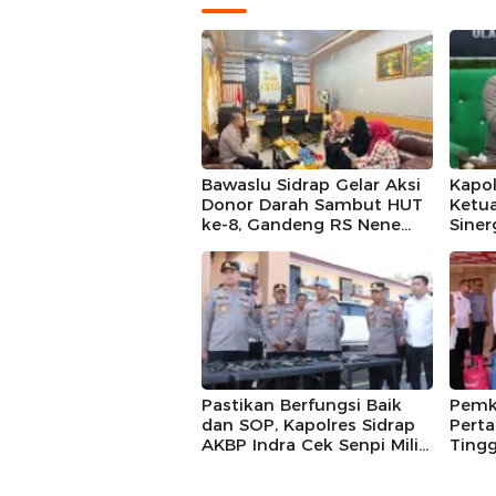
Bawaslu Sidrap Gelar Aksi
Kapol
Donor Darah Sambut HUT
Ketu
ke-8, Gandeng RS Nene
Siner
Mallomo dan Polres
Kamt
Pastikan Berfungsi Baik
Pemk
dan SOP, Kapolres Sidrap
Pert
AKBP Indra Cek Senpi Milik
Tingg
Personil
Brigh