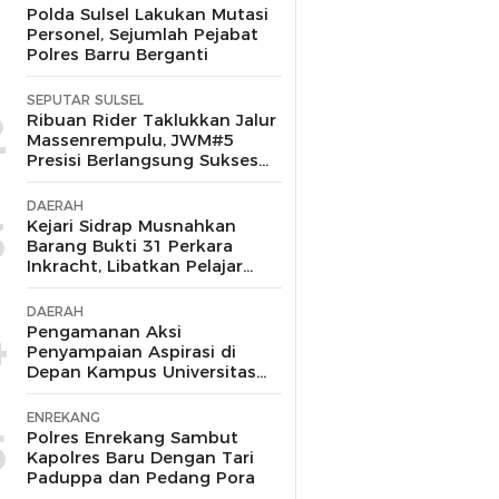
1
Polda Sulsel Lakukan Mutasi
Personel, Sejumlah Pejabat
Polres Barru Berganti
SEPUTAR SULSEL
2
Ribuan Rider Taklukkan Jalur
Massenrempulu, JWM#5
Presisi Berlangsung Sukses
dan Kondusif
DAERAH
3
Kejari Sidrap Musnahkan
Barang Bukti 31 Perkara
Inkracht, Libatkan Pelajar
untuk Edukasi Bahaya
Narkoba
DAERAH
4
Pengamanan Aksi
Penyampaian Aspirasi di
Depan Kampus Universitas
Muhammadiyah Barru
Berlangsung Aman dan
ENREKANG
Kondusif
5
Polres Enrekang Sambut
Kapolres Baru Dengan Tari
Paduppa dan Pedang Pora