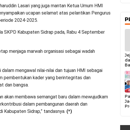
haruddin Lasari yang juga mantan Ketua Umum HMI
enyampaikan ucapan selamat atas pelantikan Pengurus
P
periode 2024-2025.
 Aula SKPD Kabupaten Sidrap pada, Rabu 4 September
etap menjaga marwah organisasi sebagai wadah
Je
da
Ba
Ka
 dalam mengawal nilai-nilai dan tujuan HMI sebagai
da
am pembentukan kader yang berintegritas dan
Ka
Pe
at dan bangsa.
Pa
apkan akan membawa semangat baru dalam mewujudkam
Ja
erkontribusi dalam pembangunan daerah dan
Pr
Se
i Kabupaten Sidrap,” tandasnya.
(*)
K
Si
Re