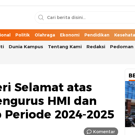
n Cerita Kota
ional
Politik
Olahraga
Ekonomi
Pendidikan
Kesehat
ti
Dunia Kampus
Tentang Kami
Redaksi
Pedoman 
B
ri Selamat atas
engurus HMI dan
p Periode 2024-2025
Komentar