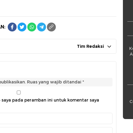
Pe
N:
Tim Redaksi
K
A
ublikasikan.
Ruas yang wajib ditandai
*
b saya pada peramban ini untuk komentar saya
C