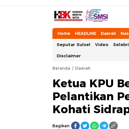
HarianBeritaKota
Mengabarkan Setiap Detil, Sudut, da
Home
HEADLINE
Daerah
Nas
Seputar Sulsel
Video
Selebri
Disclaimer
Beranda
Daerah
Ketua KPU Be
Pelantikan P
Kohati Sidra
Bagikan: