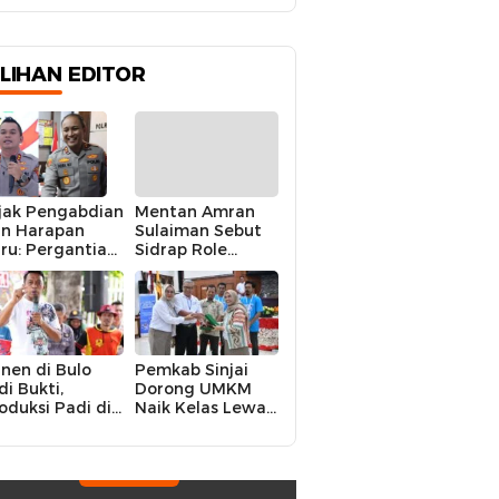
Narkoba
ILIHAN EDITOR
jak Pengabdian
Mentan Amran
n Harapan
Sulaiman Sebut
ru: Pergantian
Sidrap Role
polres Sidrap
Model Nasional
lam Perspektif
dalam Menjaga
rier Dua
Stabilitas Harga
rwira
Telur
nen di Bulo
Pemkab Sinjai
di Bukti,
Dorong UMKM
oduksi Padi di
Naik Kelas Lewat
luruh
Kolaborasi Digital
ecamatan
Strategis
drap Cetak
kor