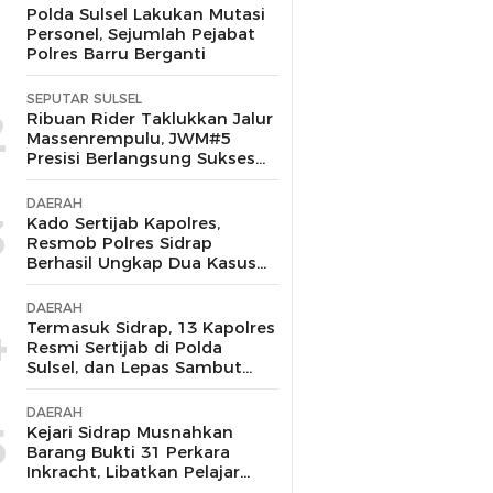
1
Polda Sulsel Lakukan Mutasi
Personel, Sejumlah Pejabat
Polres Barru Berganti
SEPUTAR SULSEL
2
Ribuan Rider Taklukkan Jalur
Massenrempulu, JWM#5
Presisi Berlangsung Sukses
dan Kondusif
DAERAH
3
Kado Sertijab Kapolres,
Resmob Polres Sidrap
Berhasil Ungkap Dua Kasus
Menonjol dan Amankan
Pelaku Curanmor-
DAERAH
Penggelapan
4
Termasuk Sidrap, 13 Kapolres
Resmi Sertijab di Polda
Sulsel, dan Lepas Sambut
Kembalinya Dua Putra
Terbaik yang Pernah
DAERAH
Mengabdi
5
Kejari Sidrap Musnahkan
Barang Bukti 31 Perkara
Inkracht, Libatkan Pelajar
untuk Edukasi Bahaya