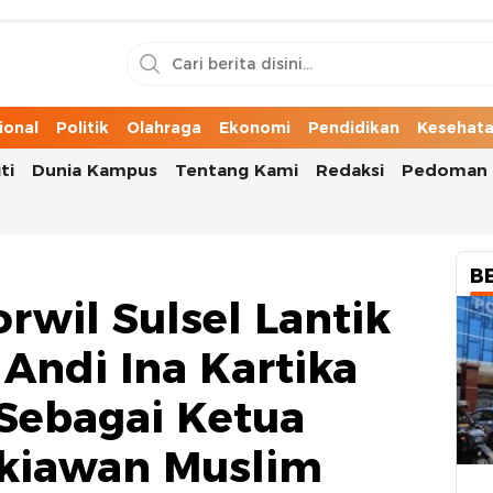
n Cerita Kota
ional
Politik
Olahraga
Ekonomi
Pendidikan
Kesehat
ti
Dunia Kampus
Tentang Kami
Redaksi
Pedoman 
B
rwil Sulsel Lantik
 Andi Ina Kartika
i Sebagai Ketua
ekiawan Muslim