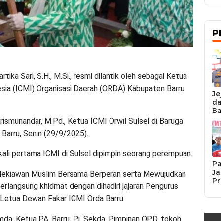
P
ika Sari, S.H., M.Si., resmi dilantik oleh sebagai Ketua
sia (ICMI) Organisasi Daerah (ORDA) Kabupaten Barru
Je
da
Ba
Ka
 Arismunandar, M.Pd., Ketua ICMI Orwil Sulsel di Baruga
da
Barru, Senin (29/9/2025).
Ka
Pe
 kali pertama ICMI di Sulsel dipimpin seorang perempuan.
Pa
Ja
dekiawan Muslim Bersama Berperan serta Mewujudkan
Pr
erlangsung khidmat dengan dihadiri jajaran Pengurus
Se
K
u Letua Dewan Fakar ICMI Orda Barru.
Si
Re
da, Ketua PA. Barru, Pj. Sekda, Pimpinan OPD, tokoh