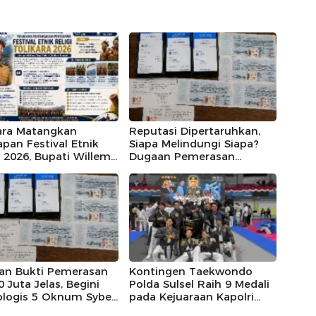
kara Matangkan
Reputasi Dipertaruhkan,
apan Festival Etnik
Siapa Melindungi Siapa?
i 2026, Bupati Willem
Dugaan Pemerasan
ik Targetkan
Oknum Siber Polda
sanaan Berjalan
Sulteng Belum
s dan Jadi Etalase
Menemukan Kepastian
ya Papua
an Bukti Pemerasan
Kontingen Taekwondo
 Juta Jelas, Begini
Polda Sulsel Raih 9 Medali
ologis 5 Oknum Syber
pada Kejuaraan Kapolri
 Sulteng Kuras Uang
Cup Banten 2026