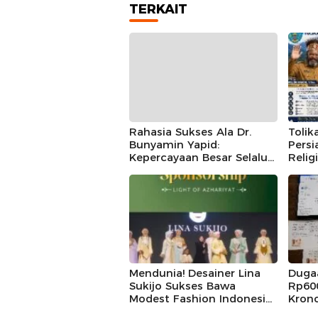
TERKAIT
Rahasia Sukses Ala Dr.
Toli
Bunyamin Yapid:
Persi
Kepercayaan Besar Selalu
Relig
Berawal dari Amanah Kecil
Wand
Pelak
Sukse
Buda
Mendunia! Desainer Lina
Duga
Sukijo Sukses Bawa
Rp600
Modest Fashion Indonesia
Kron
ke Panggung Show Light
Polda