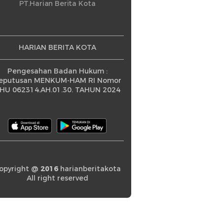
ningkatan
PT.Harian Berita Kota
HARIAN BERITA KOTA
Pengesahan Badan Hukum :
eputusan MENKUM-HAM RI Nomor
HU 062314.AH.01.30. TAHUN 2024
opyright @
2016
harianberitakota
All right reserved