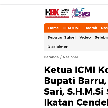
HarianBeritaKota
Mengabarkan Setiap Detil, Sudut, da
Home
HEADLINE
Daerah
Nas
Seputar Sulsel
Video
Selebri
Disclaimer
Beranda
Nasional
Ketua ICMI Ko
Bupati Barru,
Sari, S.H.M.S
Ikatan Cend