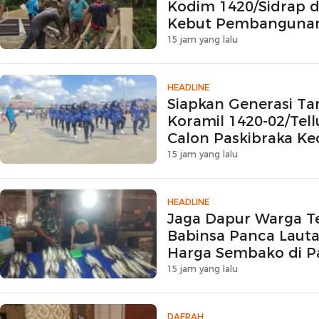
Kodim 1420/Sidrap 
Kebut Pembangunan
Beton
15 jam yang lalu
HEADLINE
Siapkan Generasi Ta
Koramil 1420-02/Te
Calon Paskibraka K
15 jam yang lalu
HEADLINE
Jaga Dapur Warga T
Babinsa Panca Laut
Harga Sembako di Pa
15 jam yang lalu
DAERAH