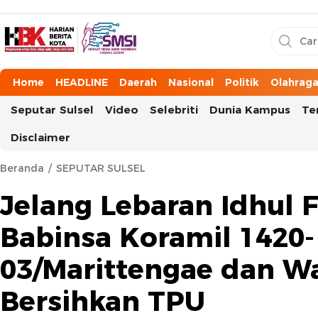
HarianBeritaKota
Mengabarkan Setiap Detil, Sudut, dan Cerita Kota
Home
HEADLINE
Daerah
Nasional
Politik
Olahrag
Seputar Sulsel
Video
Selebriti
Dunia Kampus
Te
Disclaimer
Beranda
SEPUTAR SULSEL
Jelang Lebaran Idhul Fi
Babinsa Koramil 1420-
03/Marittengae dan W
Bersihkan TPU