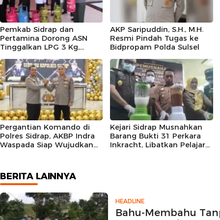
Pemkab Sidrap dan
AKP Saripuddin, S.H., M.H.
Pertamina Dorong ASN
Resmi Pindah Tugas ke
Tinggalkan LPG 3 Kg,
Bidpropam Polda Sulsel
Bright Gas Jadi Pilihan
Pergantian Komando di
Kejari Sidrap Musnahkan
Polres Sidrap, AKBP Indra
Barang Bukti 31 Perkara
Waspada Siap Wujudkan
Inkracht, Libatkan Pelajar
Kamtibmas Kondusif dan
untuk Edukasi Bahaya
Lanjutkan Pengabdian
Narkoba
BERITA LAINNYA
HEADLINE
Bahu-Membahu Tanp