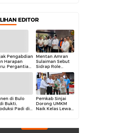
ILIHAN EDITOR
jak Pengabdian
Mentan Amran
n Harapan
Sulaiman Sebut
ru: Pergantian
Sidrap Role
polres Sidrap
Model Nasional
lam Perspektif
dalam Menjaga
rier Dua
Stabilitas Harga
rwira
Telur
nen di Bulo
Pemkab Sinjai
di Bukti,
Dorong UMKM
oduksi Padi di
Naik Kelas Lewat
luruh
Kolaborasi Digital
ecamatan
Strategis
drap Cetak
kor