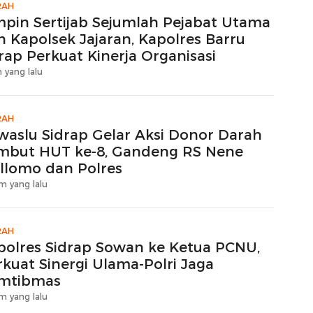
RAH
mpin Sertijab Sejumlah Pejabat Utama
n Kapolsek Jajaran, Kapolres Barru
rap Perkuat Kinerja Organisasi
 yang lalu
RAH
waslu Sidrap Gelar Aksi Donor Darah
mbut HUT ke-8, Gandeng RS Nene
llomo dan Polres
m yang lalu
RAH
polres Sidrap Sowan ke Ketua PCNU,
rkuat Sinergi Ulama-Polri Jaga
mtibmas
m yang lalu