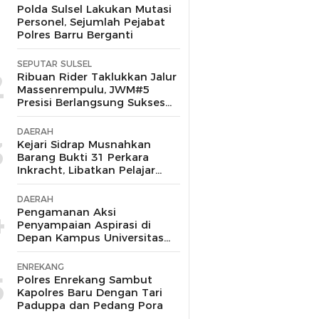
1
Polda Sulsel Lakukan Mutasi
Personel, Sejumlah Pejabat
Polres Barru Berganti
SEPUTAR SULSEL
2
Ribuan Rider Taklukkan Jalur
Massenrempulu, JWM#5
Presisi Berlangsung Sukses
dan Kondusif
DAERAH
3
Kejari Sidrap Musnahkan
Barang Bukti 31 Perkara
Inkracht, Libatkan Pelajar
untuk Edukasi Bahaya
Narkoba
DAERAH
4
Pengamanan Aksi
Penyampaian Aspirasi di
Depan Kampus Universitas
Muhammadiyah Barru
Berlangsung Aman dan
ENREKANG
Kondusif
5
Polres Enrekang Sambut
Kapolres Baru Dengan Tari
Paduppa dan Pedang Pora