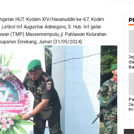
ingatan HUT Kodam XIV/Hasanuddin ke-67, Kodim
P
etkol Inf Augustiar Adinegoro, S. Hub. Int gelar
wan (TMP) Massenrempulu, jl. Pahlawan Kelurahan
upaten Enrekang, Jumat (31/05/2024).
Je
da
Ba
Ka
da
Ka
Pe
Pa
Ja
Pr
Se
K
Si
Re