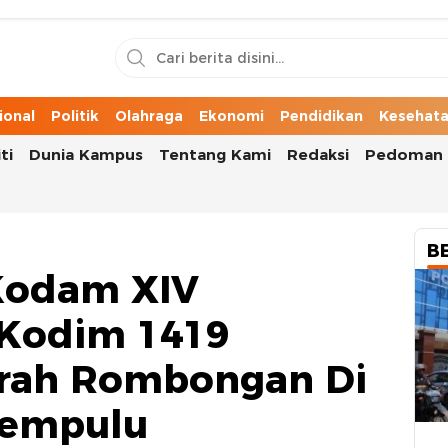
n Cerita Kota
ional
Politik
Olahraga
Ekonomi
Pendidikan
Kesehat
ti
Dunia Kampus
Tentang Kami
Redaksi
Pedoman 
B
Kodam XIV
 Kodim 1419
arah Rombongan Di
rempulu