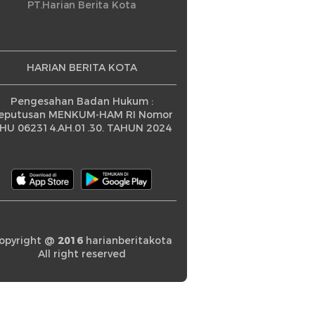
ningkatan
PT.Harian Berita Kota
HARIAN BERITA KOTA
Pengesahan Badan Hukum :
eputusan MENKUM-HAM RI Nomor
HU 062314.AH.01.30. TAHUN 2024
opyright @
2016
harianberitakota
All right reserved