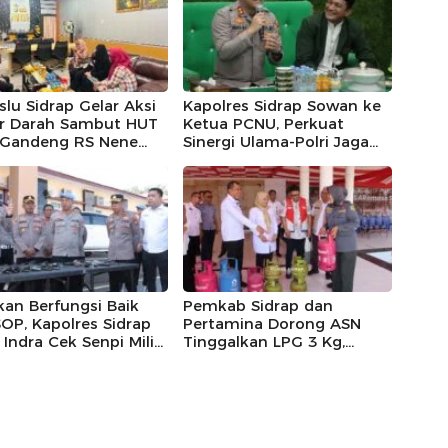
lu Sidrap Gelar Aksi
Kapolres Sidrap Sowan ke
r Darah Sambut HUT
Ketua PCNU, Perkuat
, Gandeng RS Nene
Sinergi Ulama-Polri Jaga
omo dan Polres
Kamtibmas
kan Berfungsi Baik
Pemkab Sidrap dan
OP, Kapolres Sidrap
Pertamina Dorong ASN
Indra Cek Senpi Milik
Tinggalkan LPG 3 Kg,
nil
Bright Gas Jadi Pilihan