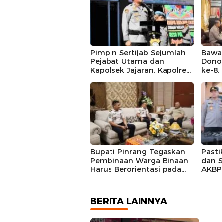
Pimpin Sertijab Sejumlah
Bawas
Pejabat Utama dan
Dono
Kapolsek Jajaran, Kapolres
ke-8
Barru Harap Perkuat
Mall
Kinerja Organisasi
Bupati Pinrang Tegaskan
Pasti
Pembinaan Warga Binaan
dan S
Harus Berorientasi pada
AKBP 
Reintegrasi Sosial
Perso
BERITA LAINNYA