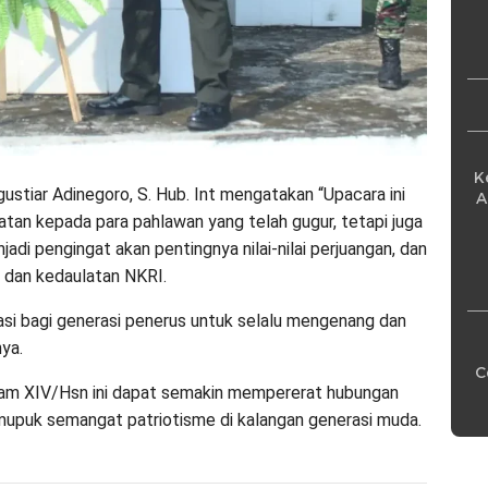
Pe
K
stiar Adinegoro, S. Hub. Int mengatakan “Upacara ini
A
tan kepada para pahlawan yang telah gugur, tetapi juga
njadi pengingat akan pentingnya nilai-nilai perjuangan, dan
 dan kedaulatan NKRI.
vasi bagi generasi penerus untuk selalu mengenang dan
ya.
C
am XIV/Hsn ini dapat semakin mempererat hubungan
mupuk semangat patriotisme di kalangan generasi muda.