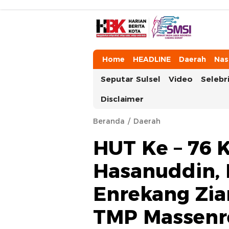
HarianBeritaKota
Mengabarkan Setiap Detil, Sudut, da
Home
HEADLINE
Daerah
Nas
Seputar Sulsel
Video
Selebri
Disclaimer
Beranda
Daerah
HUT Ke – 76 
Hasanuddin,
Enrekang Zi
TMP Massen