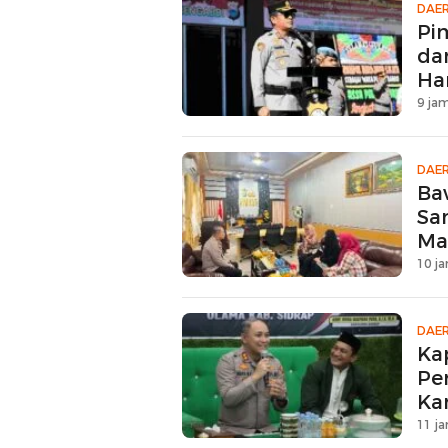
DAE
Pi
da
Ha
9 jam
DAE
Ba
Sa
Ma
10 ja
DAE
Ka
Pe
Ka
11 ja