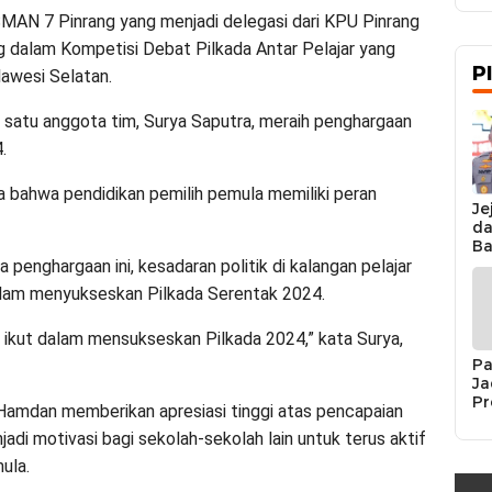
MAN 7 Pinrang yang menjadi delegasi dari KPU Pinrang
g dalam Kompetisi Debat Pilkada Antar Pelajar yang
P
lawesi Selatan.
h satu anggota tim, Surya Saputra, meraih penghargaan
.
a bahwa pendidikan pemilih pemula memiliki peran
Je
da
Ba
Ka
penghargaan ini, kesadaran politik di kalangan pelajar
da
alam menyukseskan Pilkada Serentak 2024.
Ka
Pe
ikut dalam mensukseskan Pilkada 2024,” kata Surya,
Pa
Ja
Pr
Hamdan memberikan apresiasi tinggi atas pencapaian
Se
jadi motivasi bagi sekolah-sekolah lain untuk terus aktif
K
Si
ula.
Re