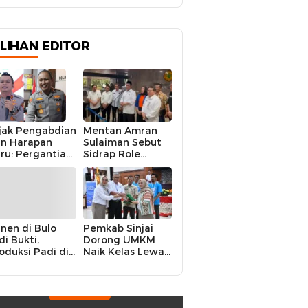
ILIHAN EDITOR
jak Pengabdian
Mentan Amran
n Harapan
Sulaiman Sebut
ru: Pergantian
Sidrap Role
polres Sidrap
Model Nasional
lam Perspektif
dalam Menjaga
rier Dua
Stabilitas Harga
rwira
Telur
nen di Bulo
Pemkab Sinjai
di Bukti,
Dorong UMKM
oduksi Padi di
Naik Kelas Lewat
luruh
Kolaborasi Digital
ecamatan
Strategis
drap Cetak
kor