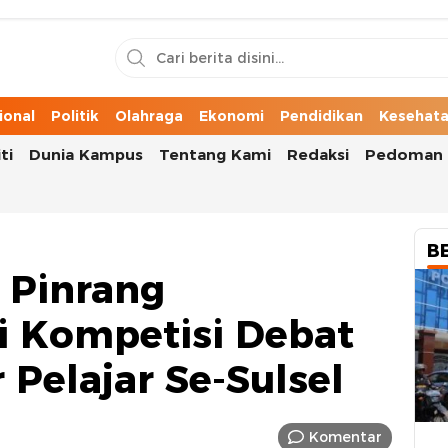
n Cerita Kota
ional
Politik
Olahraga
Ekonomi
Pendidikan
Kesehat
ti
Dunia Kampus
Tentang Kami
Redaksi
Pedoman 
B
 Pinrang
di Kompetisi Debat
 Pelajar Se-Sulsel
Komentar