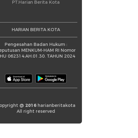
ningkatan
PT.Harian Berita Kota
HARIAN BERITA KOTA
Pengesahan Badan Hukum :
eputusan MENKUM-HAM RI Nomor
HU 062314.AH.01.30. TAHUN 2024
opyright @
2016
harianberitakota
All right reserved