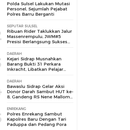
1
Polda Sulsel Lakukan Mutasi
Personel, Sejumlah Pejabat
Polres Barru Berganti
SEPUTAR SULSEL
2
Ribuan Rider Taklukkan Jalur
Massenrempulu, JWM#5
Presisi Berlangsung Sukses
dan Kondusif
DAERAH
3
Kejari Sidrap Musnahkan
Barang Bukti 31 Perkara
Inkracht, Libatkan Pelajar
untuk Edukasi Bahaya
Narkoba
DAERAH
4
Bawaslu Sidrap Gelar Aksi
Donor Darah Sambut HUT ke-
8, Gandeng RS Nene Mallomo
dan Polres
ENREKANG
5
Polres Enrekang Sambut
Kapolres Baru Dengan Tari
Paduppa dan Pedang Pora