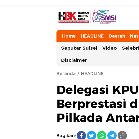
HarianBeritaKota
Mengabarkan Setiap Detil, Sudut, da
Home
HEADLINE
Daerah
Nas
Seputar Sulsel
Video
Selebri
Disclaimer
Beranda
HEADLINE
Delegasi KPU
Berprestasi 
Pilkada Antar
Bagikan: