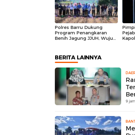
Trakt
Polres Barru Dukung
Pimpi
Program Penangkaran
Peja
Benih Jagung JJUH, Wujud
Kapol
Sinergi Ketahanan Pangan
Barru
Nasional
Kiner
BERITA LAINNYA
DAE
Ra
Te
Be
9 jam
BAN
Me