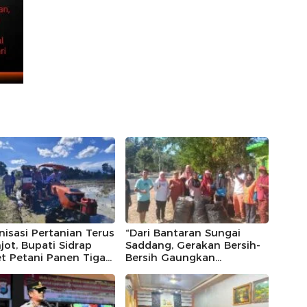
isasi Pertanian Terus
“Dari Bantaran Sungai
jot, Bupati Sidrap
Saddang, Gerakan Bersih-
t Petani Panen Tiga
Bersih Gaungkan
Setahun Lewat IP300
Kesadaran Jaga
tto, 10,5 Hektare
Lingkungan”.
h Langsung Diolah
an Rotavator dan