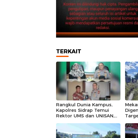
TERKAIT
Rangkul Dunia Kampus,
Mekan
Kapolres Sidrap Temui
Digen
Rektor UMS dan UNISAN,
Targe
Ajak Bersama Jaga
Kali 
Kamtibmas
di Bo
Sawa
deng