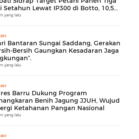
pati Sidrap Target Petani Panen Tiga
i Setahun Lewat IP300 di Botto, 10,5
ktare Sawah Langsung Diolah dengan
m yang lalu
tavator dan Traktor
RAH
ari Bantaran Sungai Saddang, Gerakan
rsih-Bersih Gaungkan Kesadaran Jaga
ngkungan”.
m yang lalu
RAH
lres Barru Dukung Program
nangkaran Benih Jagung JJUH, Wujud
nergi Ketahanan Pangan Nasional
m yang lalu
RAH