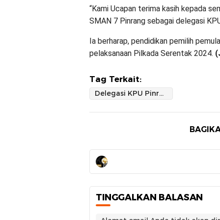
“Kami Ucapan terima kasih kepada se
SMAN 7 Pinrang sebagai delegasi KPU 
Ia berharap, pendidikan pemilih pemul
pelaksanaan Pilkada Serentak 2024.
(
Tag Terkait:
Delegasi KPU Pinrang Berprestasi di Kompetisi Debat Pilkada Antar Pelajar Se-Sulsel
BAGIKA
TINGGALKAN BALASAN