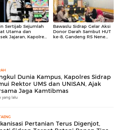
or
n Sertijab Sejumlah
Bawaslu Sidrap Gelar Aksi
bat Utama dan
Donor Darah Sambut HUT
sek Jajaran, Kapolres
ke-8, Gandeng RS Nene
 Harap Perkuat
Mallomo dan Polres
ja Organisasi
RAH
ngkul Dunia Kampus, Kapolres Sidrap
mui Rektor UMS dan UNISAN, Ajak
rsama Jaga Kamtibmas
 yang lalu
TAENG
kanisasi Pertanian Terus Digenjot,