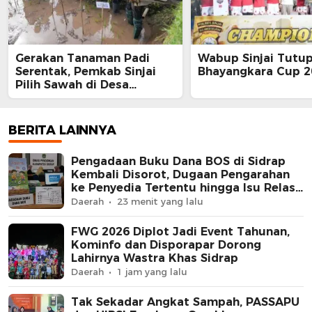
Gerakan Tanaman Padi
Wabup Sinjai Tutu
Serentak, Pemkab Sinjai
Bhayangkara Cup 2
Pilih Sawah di Desa
Barania
BERITA LAINNYA
Pengadaan Buku Dana BOS di Sidrap
Kembali Disorot, Dugaan Pengarahan
ke Penyedia Tertentu hingga Isu Relasi
Keluarga Pejabat Mengemuka
Daerah
23 menit yang lalu
FWG 2026 Diplot Jadi Event Tahunan,
Kominfo dan Disporapar Dorong
Lahirnya Wastra Khas Sidrap
Daerah
1 jam yang lalu
Tak Sekadar Angkat Sampah, PASSAPU