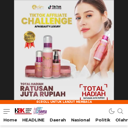
Home
HEADLINE
Daerah
Nasional
Politik
Olah
HarianBeritaKota
Mengabarkan Setiap Detil, Sudut, dan Cerita Kota