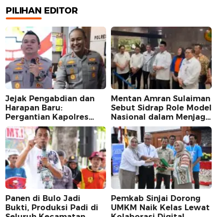
PILIHAN EDITOR
Jejak Pengabdian dan
Mentan Amran Sulaiman
Harapan Baru:
Sebut Sidrap Role Model
Pergantian Kapolres
Nasional dalam Menjaga
Sidrap dalam Perspektif
Stabilitas Harga Telur
Karier Dua Perwira
Panen di Bulo Jadi
Pemkab Sinjai Dorong
Bukti, Produksi Padi di
UMKM Naik Kelas Lewat
Seluruh Kecamatan
Kolaborasi Digital