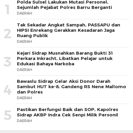
Polda Sulsel Lakukan Mutasi Personel,
1
Sejumlah Pejabat Polres Barru Berganti
DAERAH
Tak Sekadar Angkat Sampah, PASSAPU dan
2
HIPSI Enrekang Gerakkan Kesadaran Jaga
Ruang Publik
DAERAH
Kejari Sidrap Musnahkan Barang Bukti 31
3
Perkara Inkracht, Libatkan Pelajar untuk
Edukasi Bahaya Narkoba
DAERAH
Bawaslu Sidrap Gelar Aksi Donor Darah
4
Sambut HUT ke-8, Gandeng RS Nene Mallomo
dan Polres
DAERAH
Pastikan Berfungsi Baik dan SOP, Kapolres
5
Sidrap AKBP Indra Cek Senpi Milik Personil
DAERAH