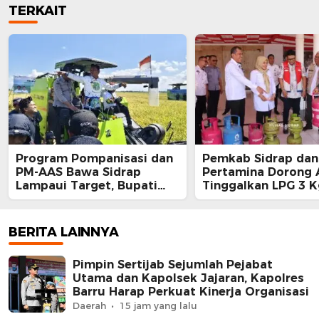
TERKAIT
Program Pompanisasi dan
Pemkab Sidrap dan
PM-AAS Bawa Sidrap
Pertamina Dorong
Lampaui Target, Bupati
Tinggalkan LPG 3 K
Siapkan Hadiah Umrah
Bright Gas Jadi Pil
bagi Petani Berprestasi
BERITA LAINNYA
Pimpin Sertijab Sejumlah Pejabat
Utama dan Kapolsek Jajaran, Kapolres
Barru Harap Perkuat Kinerja Organisasi
Daerah
15 jam yang lalu