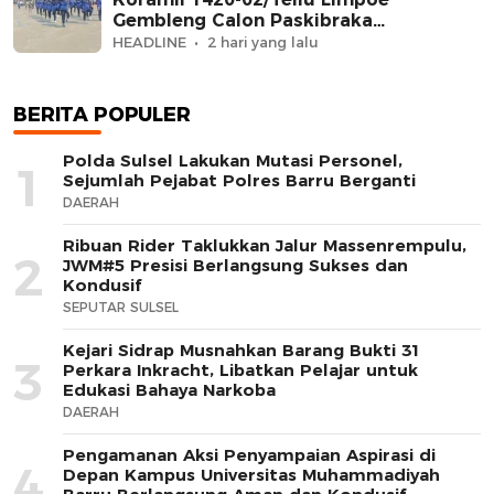
Gembleng Calon Paskibraka
Kecamatan
HEADLINE
2 hari yang lalu
BERITA POPULER
Polda Sulsel Lakukan Mutasi Personel,
1
Sejumlah Pejabat Polres Barru Berganti
DAERAH
Ribuan Rider Taklukkan Jalur Massenrempulu,
2
JWM#5 Presisi Berlangsung Sukses dan
Kondusif
SEPUTAR SULSEL
Kejari Sidrap Musnahkan Barang Bukti 31
3
Perkara Inkracht, Libatkan Pelajar untuk
Edukasi Bahaya Narkoba
DAERAH
Pengamanan Aksi Penyampaian Aspirasi di
4
Depan Kampus Universitas Muhammadiyah