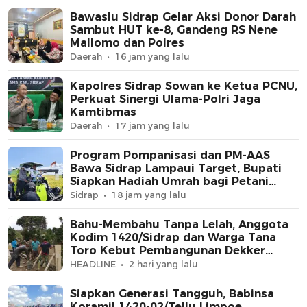
Bawaslu Sidrap Gelar Aksi Donor Darah
Sambut HUT ke-8, Gandeng RS Nene
Mallomo dan Polres
Daerah
16 jam yang lalu
Kapolres Sidrap Sowan ke Ketua PCNU,
Perkuat Sinergi Ulama-Polri Jaga
Kamtibmas
Daerah
17 jam yang lalu
Program Pompanisasi dan PM-AAS
Bawa Sidrap Lampaui Target, Bupati
Siapkan Hadiah Umrah bagi Petani
Berprestasi
Sidrap
18 jam yang lalu
Bahu-Membahu Tanpa Lelah, Anggota
Kodim 1420/Sidrap dan Warga Tana
Toro Kebut Pembangunan Dekker
Jembatan Beton
HEADLINE
2 hari yang lalu
Siapkan Generasi Tangguh, Babinsa
Koramil 1420-02/Tellu Limpoe