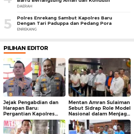
Barru Berlangsung Aman dan Kondusif
DAERAH
Polres Enrekang Sambut Kapolres Baru
5
Dengan Tari Paduppa dan Pedang Pora
ENREKANG
PILIHAN EDITOR
Jejak Pengabdian dan
Mentan Amran Sulaiman
Harapan Baru:
Sebut Sidrap Role Model
Pergantian Kapolres
Nasional dalam Menjaga
Sidrap dalam Perspektif
Stabilitas Harga Telur
Karier Dua Perwira