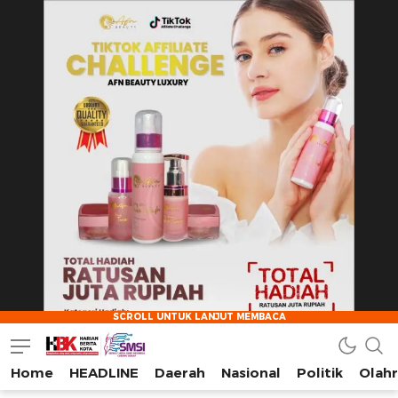
Home
HEADLINE
Daerah
Nasional
Politik
Olah
HarianBeritaKota
Mengabarkan Setiap Detil, Sudut, dan Cerita Kota